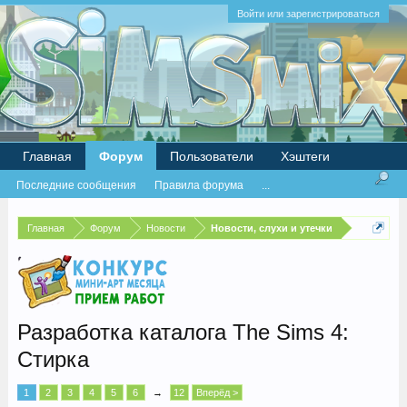
Войти или зарегистрироваться
Главная
Форум
Пользователи
Хэштеги
Последние сообщения
Правила форума
...
Главная
Форум
Новости
Новости, слухи и утечки
Разработка каталога The Sims 4:
Стирка
1
2
3
4
5
6
→
12
Вперёд >