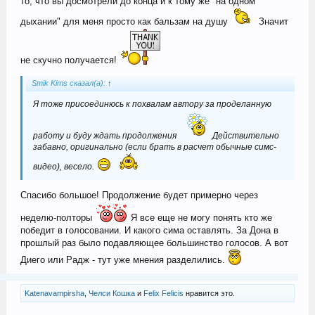
то, что вы досмотрели до конца и к тому же "на одном
дыхании" для меня просто как бальзам на душу
Значит
не скучно получается!
Smik Kims сказал(а):
↑
Я тоже присоединюсь к похвалам автору за проделанную
работу и буду ждать продолжения
Действительно
забавно, оригинально (если брать в расчет обычные симс-
видео), весело.
Спасибо большое! Продолжение будет примерно через
неделю-полторы
Я все еще не могу понять кто же
победит в голосовании. И какого сима оставлять. За Дона в
прошлый раз было подавляющее большинство голосов. А вот
Диего или Радж - тут уже мнения разделились.
Katenavampirsha
,
Челси Кошка
и
Felix Felicis
нравится это.