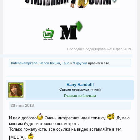
Последнее редактирование:
6 фев 2019
Katenavampirsha
,
Челси Кошка
,
Tauc
и
9 другим
нравится это.
Rany Randolff
Сатрап недемократичный
Главная по ёлочкам
20 янв 2018
И вам доброго
Очень интересная идея ток-шоу.
Думаю
многим будет интересно посмотреть.
Только пожалуйста, все ссылки на видео вставляйте в тег
[MEDIA].