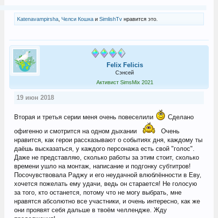
Katenavampirsha
,
Челси Кошка
и
SimlishTv
нравится это.
Felix Felicis
Сэнсей
Активист SimsMix 2021
19 июн 2018
Вторая и третья серии меня очень повеселили
Сделано
офигенно и смотрится на одном дыхании
Очень
нравится, как герои рассказывают о событиях дня, каждому ты
даёшь высказаться, у каждого персонажа есть свой "голос".
Даже не представляю, сколько работы за этим стоит, сколько
времени ушло на монтаж, написание и подгонку субтитров!
Посочувствовала Раджу и его неудачной влюблённости в Еву,
хочется пожелать ему удачи, ведь он старается! Не голосую
за того, кто останется, потому что не могу выбрать, мне
нравятся абсолютно все участники, и очень интересно, как же
они проявят себя дальше в твоём челлендже. Жду