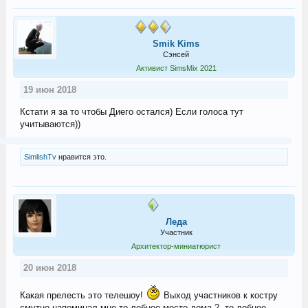
Smik Kims
Сэнсей
Активист SimsMix 2021
19 июн 2018
Кстати я за то чтобы Диего остался) Если голоса тут
учитываются))
SimlishTv
нравится это.
Леда
Участник
Архитектор-миниатюрист
20 июн 2018
Какая прелесть это телешоу!
Выход участников к костру
смутно напоминал мне то лобное место дома 2, то лобное