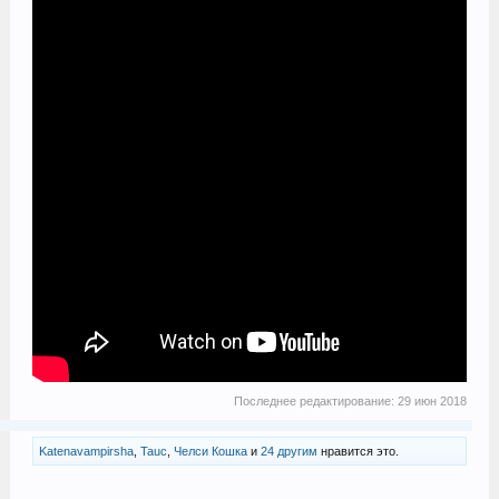
Последнее редактирование:
29 июн 2018
Katenavampirsha
,
Tauc
,
Челси Кошка
и
24 другим
нравится это.