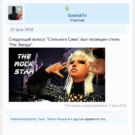
SimlishTv
Участник
15 фев 2018
Следующий выпуск "Стильного Сима" был посвещен стилю
"Рок Звезда".
Последнее редактирование:
6 фев 2019
Katenavampirsha
,
Tauc
,
Челси Кошка
и
4 другим
нравится это.