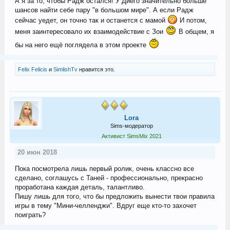
А я за то, чтобы Радж остался! У Диего значительно больше
шансов найти себе пару "в большом мире". А если Радж
сейчас уедет, он точно так и останется с мамой
И потом,
меня заинтересовало их взаимодействие с Зои
В общем, я
бы на него ещё поглядела в этом проекте
Felix Felicis
и
SimlishTv
нравится это.
Lora
Sims-модератор
Активист SimsMix 2021
20 июн 2018
Пока посмотрела лишь первый ролик, очень классно все
сделано, соглашусь с Таней - профессионально, прекрасно
проработана каждая деталь, талантливо.
Пишу лишь для того, что бы предложить вынести твои правила
игры в тему "Мини-челленджи". Вдруг еще кто-то захочет
поиграть?