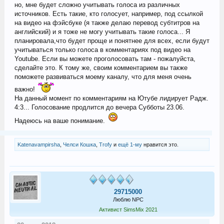
но, мне будет сложно учитывать голоса из различных
источников. Есть такие, кто голосует, например, под ссылкой
на видео на фэйсбуке (я также делаю перевод субтитров на
английский) и я тоже не могу учитывать такие голоса... Я
планировала,что будет проще и понятнее для всех, если будут
учитываться только голоса в комментариях под видео на
Youtube. Если вы можете проголосовать там - пожалуйста,
сделайте это. К тому же, своим комментарием вы также
поможете развиваться моему каналу, что для меня очень
важно!
На данный момент по комментариям на Ютубе лидирует Радж.
4:3... Голосование продлится до вечера Субботы 23.06.
Надеюсь на ваше понимание.
Katenavampirsha
,
Челси Кошка
,
Trofy
и
ещё 1-му
нравится это.
29715000
Люблю NPC
Активист SimsMix 2021