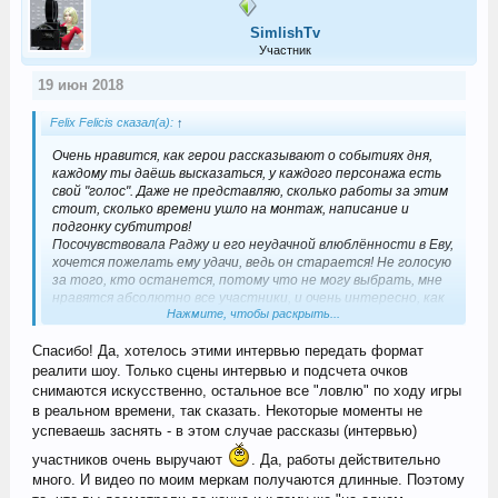
SimlishTv
Участник
19 июн 2018
Felix Felicis сказал(а):
↑
Очень нравится, как герои рассказывают о событиях дня,
каждому ты даёшь высказаться, у каждого персонажа есть
свой "голос". Даже не представляю, сколько работы за этим
стоит, сколько времени ушло на монтаж, написание и
подгонку субтитров!
Посочувствовала Раджу и его неудачной влюблённости в Еву,
хочется пожелать ему удачи, ведь он старается! Не голосую
за того, кто останется, потому что не могу выбрать, мне
нравятся абсолютно все участники, и очень интересно, как
Нажмите, чтобы раскрыть...
же они проявят себя дальше в твоём челлендже. Жду
продолжения!
Спасибо! Да, хотелось этими интервью передать формат
реалити шоу. Только сцены интервью и подсчета очков
снимаются искусственно, остальное все "ловлю" по ходу игры
в реальном времени, так сказать. Некоторые моменты не
успеваешь заснять - в этом случае рассказы (интервью)
участников очень выручают
. Да, работы действительно
много. И видео по моим меркам получаются длинные. Поэтому