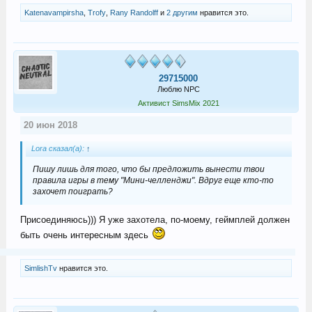
Katenavampirsha
,
Trofy
,
Rany Randolff
и
2 другим
нравится это.
29715000
Люблю NPC
Активист SimsMix 2021
20 июн 2018
Lora сказал(а):
↑
Пишу лишь для того, что бы предложить вынести твои
правила игры в тему "Мини-челленджи". Вдруг еще кто-то
захочет поиграть?
Присоединяюсь))) Я уже захотела, по-моему, геймплей должен
быть очень интересным здесь
SimlishTv
нравится это.