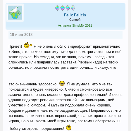
Felix Felicis
Сэнсей
Активист SimsMix 2021
19 июн 2018
Привет!
Я не очень люблю видеоформат применительно
к Sims, это не моё, поэтому никогда не смотрю летсплеи и всё
такое прочее. Но сегодня, уж не знаю, почему - звёзды так
сложились или понравилась заставка (первый кадр) на твоих
роликах, но я решила посмотреть один ролик... и скажу, что
это очень-очень здоровско!
Я не думала, что мне так
понравится и будет интересно. Снято и смонтировано всё
замечательно, очень классно, даже профессионально! И очень
удачно подходят реплики персонажей к их анимациям, всё
уместно и с юмором. И музыка подобрала очень хорошо,
бодрая и динамичная, но не раздражающая. Понравилось, что
ты взяла всем известных персонажей, я за них практически не
играю, но они - часть моей игры тоже, поэтому небезразличны.
Побегу смотреть продолжение!