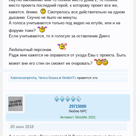
место проекта последний герой, к которому проект все же,
кажется, ближе.
Смотрелось все действительно на одном
дыхании. Скучно не было ни минуты.
А голоса учитываются только под видео на ютубе, или и на
форуме тоже?
Если учитываются, то я голосую за оставление Диего.
Любопытный персонаж.
Радж мне кажется не оправился от ухода Евы с проекта. Быть
может вне его стен он сможет ее очаровать?
Katenavampirsha
,
Челси Кошка
и
SimlishTv
нравится это.
29715000
Люблю NPC
Активист SimsMix 2021
20 июн 2018