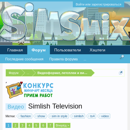
Войти или зарегистрироваться
Главная
Форум
Пользователи
Хэштеги
Последние сообщения
Правила форума
...
Форум
...
Видеоформат, летсплеи и видеочеленджи
Simlish Television
Видео
Метки:
fashion
show
sim in style
simlish
ts4
video
1
2
3
4
5
6
7
Вперёд >