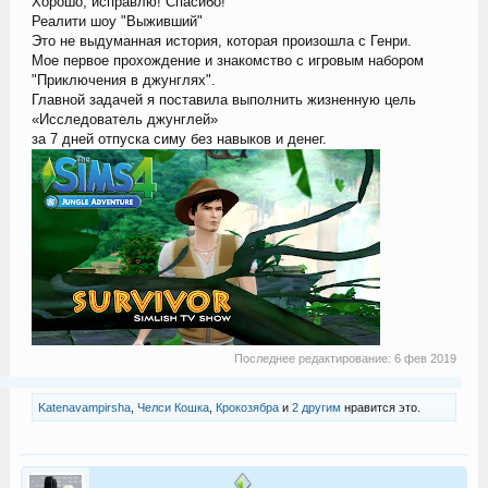
Хорошо, исправлю! Спасибо!
Реалити шоу "Выживший"
Это не выдуманная история, которая произошла с Генри.
Мое первое прохождение и знакомство с игровым набором
"Приключения в джунглях".
Главной задачей я поставила выполнить жизненную цель
«Исследователь джунглей»
за 7 дней отпуска симу без навыков и денег.
Последнее редактирование:
6 фев 2019
Katenavampirsha
,
Челси Кошка
,
Крокозябра
и
2 другим
нравится это.