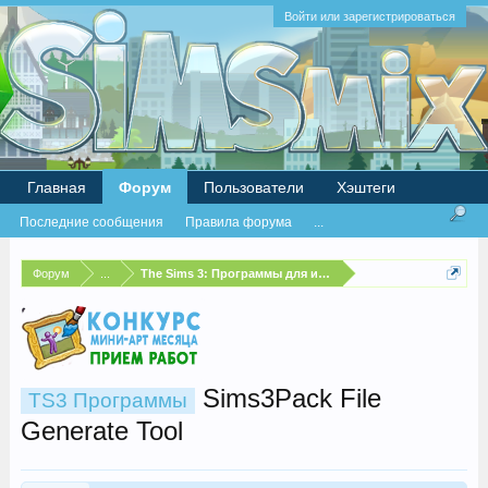
Войти или зарегистрироваться
Главная
Форум
Пользователи
Хэштеги
Последние сообщения
Правила форума
...
Форум
...
The Sims 3: Программы для игры
Sims3Pack File
TS3 Программы
Generate Tool