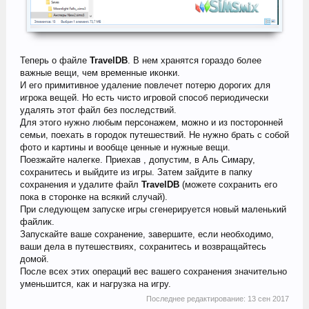
Теперь о файле
TravelDB
. В нем хранятся гораздо более
важные вещи, чем временные иконки.
И его примитивное удаление повлечет потерю дорогих для
игрока вещей. Но есть чисто игровой способ периодически
удалять этот файл без последствий.
Для этого нужно любым персонажем, можно и из посторонней
семьи, поехать в городок путешествий. Не нужно брать с собой
фото и картины и вообще ценные и нужные вещи.
Поезжайте налегке. Приехав , допустим, в Аль Симару,
сохранитесь и выйдите из игры. Затем зайдите в папку
сохранения и удалите файл
TravelDB
(можете сохранить его
пока в сторонке на всякий случай).
При следующем запуске игры сгенерируется новый маленький
файлик.
Запускайте ваше сохранение, завершите, если необходимо,
ваши дела в путешествиях, сохранитесь и возвращайтесь
домой.
После всех этих операций вес вашего сохранения значительно
уменьшится, как и нагрузка на игру.
Последнее редактирование:
13 сен 2017