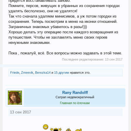
придется восстанавливать заново.
Помните, персов, живущих в убранных из сохранения городах
удалять бесполезно, они не удалятся!
Так что сначала удаляем минисимов, а уж потом городки из
сохранения. Теперь посмотрим в меню на иконки отношений.
Заграничных знакомых убавилось в разы!)))
Хорошо делать эту операцию после каждого возвращения из
путешествия. Чтобы не захламлять меню своих героев
ненужными знакомыми.
Пока , пожалуй, всё. Все вопросы можно задавать в этой теме.
Последнее редактирование:
13 сен 2017
Friede
,
Zmeevik
,
Berezka14
и
15 другим
нравится это.
Rany Randolff
Сатрап недемократичный
Главная по ёлочкам
13 сен 2017