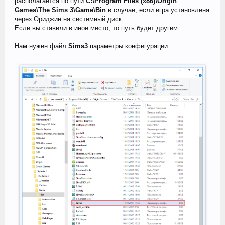
располагается по пути
C:\Program Files (x86)\Origin
Games\The Sims 3\Game\Bin
в случае, если игра установлена
через Ориджин на системный диск.
Если вы ставили в иное место, то путь будет другим.
Нам нужен файл
Sims3
параметры конфигурации.