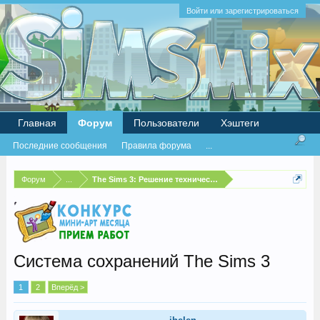
Войти или зарегистрироваться
Главная
Форум
Пользователи
Хэштеги
Последние сообщения
Правила форума
...
Форум
...
The Sims 3: Решение технических проблем
Система сохранений The Sims 3
1
2
Вперёд >