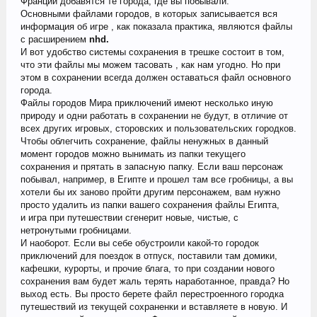
Франции добавятся те города, где вы побывали.
Основными файлами городов, в которых записывается вся
информация об игре , как показала практика, являются файлы
с расширением
nhd.
И вот удобство системы сохранения в трешке состоит в том,
что эти файлы мы можем тасовать , как нам угодно. Но при
этом в сохранении всегда должен оставаться файл основного
города.
Файлы городов Мира приключений имеют несколько иную
природу и одни работать в сохранении не будут, в отличие от
всех других игровых, сторовских и пользовательских городков.
Чтобы облегчить сохранение, файлы ненужных в данный
момент городов можно вынимать из папки текущего
сохранения и прятать в запасную папку. Если ваш персонаж
побывал, например, в Египте и прошел там все гробницы, а вы
хотели бы их заново пройти другим персонажем, вам нужно
просто удалить из папки вашего сохранения файлы Египта,
и игра при путешествии сгенерит новые, чистые, с
нетронутыми гробницами.
И наоборот. Если вы себе обустроили какой-то городок
приключений для поездок в отпуск, поставили там домики,
кафешки, курорты, и прочие блага, то при создании нового
сохранения вам будет жаль терять наработанное, правда? Но
выход есть. Вы просто берете файл перестроенного городка
путешествий из текущей сохраненки и вставляете в новую. И