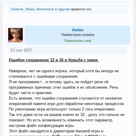
Zmeevik
,
SNata
,
Simmama
и
12 другим
нравится это.
ihelen
Правая рука сатрапа
Повелитель снов
13 сен 2017
Ошибки сохранения 12 и 16 и борьба с ними.
Наверное, нет ни одного игрока. который хотя бы иногда не
сталкивался с ошибками сохранения.
Я не программист , и потому здесь не пойдет речи об
программных причинах этих ошибок и их объяснении. Речь
будет чисто о практике.
Есть мнение, что ошибки сохранения случаются от нехватки
оперативной памяти игре для обработки некоторых процессов.
По умолчанию игра использует только 2 гига оперативки.
Так что даже если на вашем компе их 32 , делу это сильно не
поможет. Но есть возможность изменить этот параметр,
настроив файл конфигурации игры.
Этот файл находится в директории базовой игры и