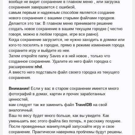
вообще не видит сохранение в главном меню , или загрузка
сохранения завершается с ошибкой,
самым первым и надежным способом является создание
нового сохранения с вашими старыми файлами городков.
Делается это так: В главном меню принимаете решение
создать новое сохранение в вашем текущем городке ( честно
говоря, можно в любом городке, игре все равно).
Когда сохранение загрузится, не нужно заходить в домики или
кого-то поселять в городке, прямо в режиме изменения города
сохраните игру и выйдите из нее.
Затем откройте папку Saves и в ней новое , только что
созданное сохранение. Удалите из него файл городка с
расширением
nhd
.
А вместо него подставьте файл своего городка из текущего
сохранения.
Внимание!
Если у вас в старом сохранении имеется много
фотографий в домах, картин и прочих заработанных
ценностей,
вам следует так же заменить файл
TravelDB
на свой
аналогичный.
Ваш по весу будет много больше, как вы увидите. Как
уменьшить вес этого файла без потерь, я расскажу позднее.
После проведенных манипуляций запускайте игру и свое
сохранение. Практически наверняка проблемы будут решены.