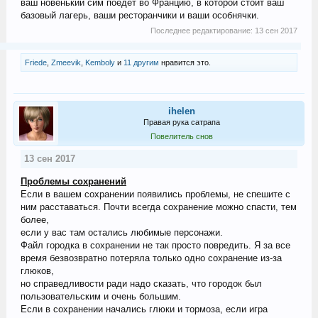
ваш новенький сим поедет во Францию, в которой стоит ваш
базовый лагерь, ваши ресторанчики и ваши особнячки.
Последнее редактирование:
13 сен 2017
Friede
,
Zmeevik
,
Kemboly
и
11 другим
нравится это.
ihelen
Правая рука сатрапа
Повелитель снов
13 сен 2017
Проблемы сохранений
Если в вашем сохранении появились проблемы, не спешите с
ним расcтаваться. Почти всегда сохранение можно спасти, тем
более,
если у вас там остались любимые персонажи.
Файл городка в сохранении не так просто повредить. Я за все
время безвозвратно потеряла только одно сохранение из-за
глюков,
но справедливости ради надо сказать, что городок был
пользовательским и очень большим.
Если в сохранении начались глюки и тормоза, если игра