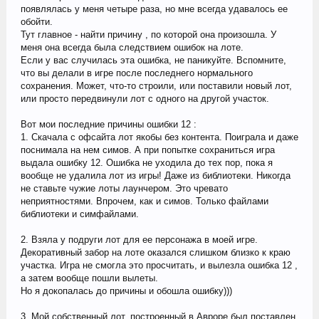
появлялась у меня четыре раза, но мне всегда удавалось ее
обойти.
Тут главное - найти причину , по которой она произошла. У
меня она всегда была следствием ошибок на лоте.
Если у вас случилась эта ошибка, не паникуйте. Вспомните,
что вы делали в игре после последнего нормального
сохранения. Может, что-то строили, или поставили новый лот,
или просто передвинули лот с одного на другой участок.
Вот мои последние причины ошибки 12 :
1. Скачала с офсайта лот якобы без контента. Поиграла и даже
поснимала на нем симов. А при попытке сохраниться игра
выдала ошибку 12. Ошибка не уходила до тех пор, пока я
вообще не удалила лот из игры! Даже из библиотеки. Никогда
не ставьте чужие лоты лаунчером. Это чревато
неприятностями. Впрочем, как и симов. Только файлами
библиотеки и симфайлами.
2. Взяла у подруги лот для ее персонажа в моей игре.
Декоративный забор на лоте оказался слишком близко к краю
участка. Игра не смогла это просчитать, и вылезла ошибка 12 ,
а затем вообще пошли вылеты.
Но я докопалась до причины и обошла ошибку)))
3. Мой собственный лот, построенный в Авроре был поставлен