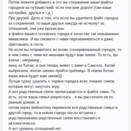
Потом можете добавить в это же сохранение ваши файлы
городков из путешествий, если они вам дороги (там ваши
постройки, друзья и т.д.)
Про друзей. Дело в том, что если вы удаляете файл городка
из сохранения, то ваши друзья никуда не исчезнут из
отношений, они уже прописаны
в файле вашего основного города в качестве так называемых
минисимов. И вы сможете с ними перезваниваться и даже
приглашать в гости.
Но если вы отправитесь во вновь сгенерированный городок, то
в нем симы с теми же именами будут вам никем. То есть, вы
взяли , например ,
жену из Китая, и она теперь живет с вами в Сансете. Китай
выбросили, желая заново пройти гробницы. В новом Китае
ваша жена будет вам никем)))
Лучше сразу удалить с экрана городка всех лишних симов,
которые могут запутать игру.
А вот родственные связи прописываются в файле сима. То
есть, если ваша семья разрослась , и вы расселили ее по
разным домам, а
потом через библиотеку перевезли все родственные семьи в
другой город, то в новом городе после встречи с
родственниками родственные связи восстановятся
автоматически.
А вот уровень отношений нет.