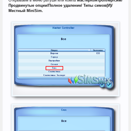
Открываем в меню ратуши или компа
МастерКонтроллер/сим/
Продвинутые опции/Полное удаление/ Типы симов(И)/
Местный MiniSim.