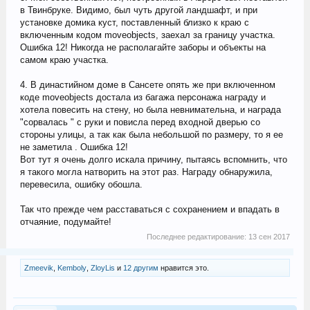
в Твинбруке. Видимо, был чуть другой ландшафт, и при
установке домика куст, поставленный близко к краю с
включенным кодом moveobjects, заехал за границу участка.
Ошибка 12! Никогда не располагайте заборы и объекты на
самом краю участка.
4. В династийном доме в Сансете опять же при включенном
коде moveobjects достала из багажа персонажа награду и
хотела повесить на стену, но была невнимательна, и награда
"сорвалась " с руки и повисла перед входной дверью со
стороны улицы, а так как была небольшой по размеру, то я ее
не заметила . Ошибка 12!
Вот тут я очень долго искала причину, пытаясь вспомнить, что
я такого могла натворить на этот раз. Награду обнаружила,
перевесила, ошибку обошла.
Так что прежде чем расставаться с сохранением и впадать в
отчаяние, подумайте!
Последнее редактирование:
13 сен 2017
Zmeevik
,
Kemboly
,
ZloyLis
и
12 другим
нравится это.