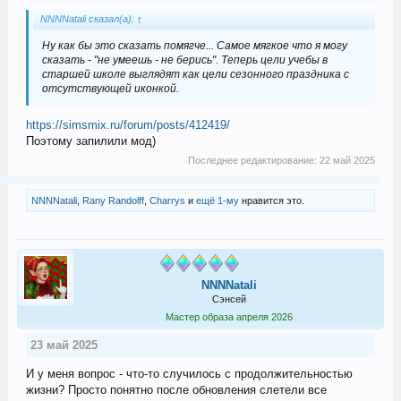
NNNNatali сказал(а):
↑
Ну как бы это сказать помягче... Самое мягкое что я могу
сказать - "не умеешь - не берись". Теперь цели учебы в
старшей школе выглядят как цели сезонного праздника с
отсутствующей иконкой.
https://simsmix.ru/forum/posts/412419/
Поэтому запилили мод)
Последнее редактирование:
22 май 2025
NNNNatali
,
Rany Randolff
,
Charrys
и
ещё 1-му
нравится это.
NNNNatali
Сэнсей
Мастер образа апреля 2026
23 май 2025
И у меня вопрос - что-то случилось с продолжительностью
жизни? Просто понятно после обновления слетели все