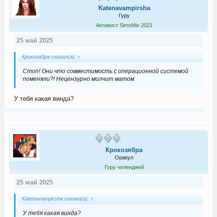
Katenavampirsha
Гуру
Активист SimsMix 2021
25 май 2025
Крокозябра сказал(а):
↑
Стоп! Они что совместимость с операционной системой
поменяли?! Нецензурно молчит матом
У тебя какая винда?
Крокозябра
Оракул
Гуру челенджей
25 май 2025
Katenavampirsha сказал(а):
↑
У тебя какая винда?