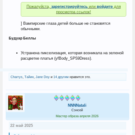
Пожалуйста,
зарегистрируйтесь
или
войдите
для
просмотра ссылок!
] Вампирские глаза детей больше не становятся
обычными.
Будуар Беллы
Устранена пикселизация, которая возникала на зеленой
расцветке платья (yfBody_SP59Dress).
Charrys
,
Тайин
,
Jane Doу
и
14 другим
нравится это.
NNNNatali
Сэнсей
Мастер образа апреля 2026
22 май 2025