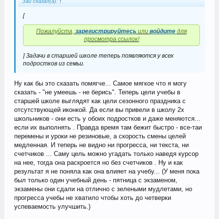
Зай сказал(а):
↑
[
Пожалуйста,
зарегистрируйтесь
или
войдите
для
просмотра ссылок!
] Задачи в старшей школе теперь появляются у всех
подростков из семьи.
Ну как бы это сказать помягче... Самое мягкое что я могу
сказать - "не умеешь - не берись". Теперь цели учебы в
старшей школе выглядят как цели сезонного праздника с
отсутствующей иконкой. Да если вы привели в школу 2х
школьников - они есть у обоих подростков и даже меняются...
если их выполнять . Правда время там бежит быстро - все-таи
перемены и уроки не резиновые, а скорость смены целей
медленная. И теперь не видно ни прогресса, ни текста, ни
счетчиков ... Саму цель можно угадать только наведя курсор
на нее, тогда она раскроется но без счетчиков . Ну и как
результат я не поняла как она влияет на учебу... (У меня пока
был только один учебный день - пятница с экзаменом,
экзамены они сдали на отлично с зелеными мудлетами, но
прогресса учебы не хватило чтобы хоть до четверки
успеваемость улучшить.)