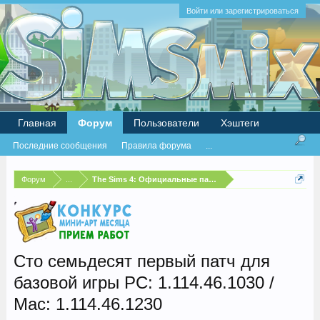
Войти или зарегистрироваться
Главная
Форум
Пользователи
Хэштеги
Последние сообщения
Правила форума
...
Форум
...
The Sims 4: Официальные патчи и бесплатные обновлен
Сто семьдесят первый патч для
базовой игры PC: 1.114.46.1030 /
Mac: 1.114.46.1230