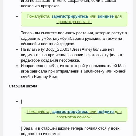
игра не зависает в меню сохранения, если в семье
несколько призраков.
Пожалуйста,
зарегистрируйтесь
или
войдите
для
просмотра ссылок!
Теперь вы сможете поливать растения, которые растут в
садовой клумбе, клумбе «Своими руками», а также на
обычной и насыпной грядках.
На платье (yfBody_SDX037DressAline) больше нет
видимого шва при использовании некоторых туфель в
редакторе создания персонажа.
Исправлена ошибка, из-за которой у пользователей Mac
игра зависала при отправлении в библиотеку или ночной
клуб в Виллоу Крик.
Старшая школа
[
Пожалуйста,
зарегистрируйтесь
или
войдите
для
просмотра ссылок!
] Задачи в старшей школе теперь появляются у всех
подростков из семьи.