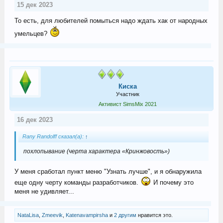
15 дек 2023
То есть, для любителей помыться надо ждать хак от народных
умельцев?
Киска
Участник
Активист SimsMix 2021
16 дек 2023
Rany Randolff сказал(а):
↑
похлопывание
(черта характера «Кринжовость»)
У меня сработал пункт меню "Узнать лучше", и я обнаружила
еще одну черту команды разработчиков.
И почему это
меня не удивляет...
NataLisa
,
Zmeevik
,
Katenavampirsha
и
2 другим
нравится это.