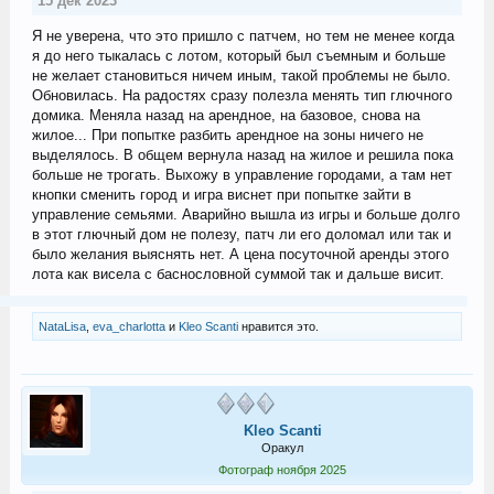
15 дек 2023
Я не уверена, что это пришло с патчем, но тем не менее когда
я до него тыкалась с лотом, который был съемным и больше
не желает становиться ничем иным, такой проблемы не было.
Обновилась. На радостях сразу полезла менять тип глючного
домика. Меняла назад на арендное, на базовое, снова на
жилое... При попытке разбить арендное на зоны ничего не
выделялось. В общем вернула назад на жилое и решила пока
больше не трогать. Выхожу в управление городами, а там нет
кнопки сменить город и игра виснет при попытке зайти в
управление семьями. Аварийно вышла из игры и больше долго
в этот глючный дом не полезу, патч ли его доломал или так и
было желания выяснять нет. А цена посуточной аренды этого
лота как висела с баснословной суммой так и дальше висит.
NataLisa
,
eva_charlotta
и
Kleo Scanti
нравится это.
Kleo Scanti
Оракул
Фотограф ноября 2025