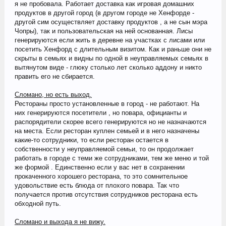
я не пробовала. Работает доставка как игровая домашних
продуктов в другой город (в другом городе не Хенфорде -
другой сим осуществляет доставку продуктов , а не сын мэра
Чопры), так и пользовательская на ней основанная. Лисы
генерируются если жить в деревне на участках с лисами или
посетить Хенфорд с длительным визитом. Как и раньше они не
скрыты в семьях и видны по одной в неуправляемых семьях в
вытянутом виде - глюку столько лет сколько аддону и никто
править его не сбирается.
Сломано, но есть выход.
Рестораны просто установленные в город - не работают. На
них генерируются посетители , но повара, официанты и
распорядители скорее всего генерируются но не назначаются
на места. Если ресторан куплен семьей и в него назначены
какие-то сотрудники, то если ресторан остается в
собственности у неуправляемой семьи, то он продолжает
работать в городе с теми же сотрудниками, тем же меню и той
же формой . Единственно если у вас нет в сохранении
прокаченного хорошего ресторана, то это сомнительное
удовольствие есть блюда от плохого повара. Так что
получается против отсутствия сотрудников ресторана есть
обходной путь.
Сломано и выхода я не вижу.