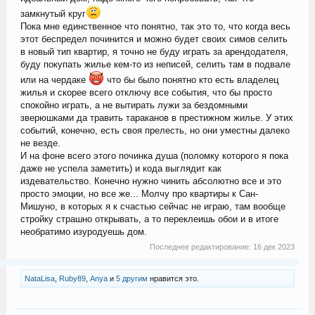
замкнутый круг
Пока мне единственное что понятно, так это то, что когда весь
этот беспредел починится и можно будет своих симов селить
в новый тип квартир, я точно не буду играть за арендодателя,
буду покупать жилье кем-то из неписей, селить там в подвале
или на чердаке
что бы было понятно кто есть владелец
жилья и скорее всего отключу все события, что бы просто
спокойно играть, а не вытирать лужи за бездомными
зверюшками да травить тараканов в престижном жилье. У этих
событий, конечно, есть своя прелесть, но они уместны далеко
не везде.
И на фоне всего этого починка душа (поломку которого я пока
даже не успела заметить) и кода выглядит как
издевательство. Конечно нужно чинить абсолютно все и это
просто эмоции, но все же... Молчу про квартиры к Сан-
Мишуно, в которых я к счастью сейчас не играю, там вообще
стройку страшно открывать, а то переклеишь обои и в итоге
необратимо изуродуешь дом.
Последнее редактирование:
16 дек 2023
NataLisa
,
Ruby89
,
Anya
и
5 другим
нравится это.