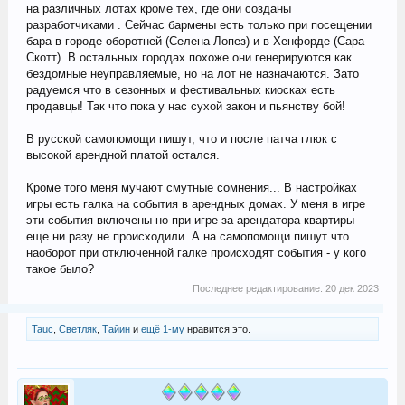
на различных лотах кроме тех, где они созданы
разработчиками . Сейчас бармены есть только при посещении
бара в городе оборотней (Селена Лопез) и в Хенфорде (Сара
Скотт). В остальных городах похоже они генерируются как
бездомные неуправляемые, но на лот не назначаются. Зато
радуемся что в сезонных и фестивальных киосках есть
продавцы! Так что пока у нас сухой закон и пьянству бой!
В русской самопомощи пишут, что и после патча глюк с
высокой арендной платой остался.
Кроме того меня мучают смутные сомнения... В настройках
игры есть галка на события в арендных домах. У меня в игре
эти события включены но при игре за арендатора квартиры
еще ни разу не происходили. А на самопомощи пишут что
наоборот при отключенной галке происходят события - у кого
такое было?
Последнее редактирование:
20 дек 2023
Tauc
,
Светляк
,
Тайин
и
ещё 1-му
нравится это.