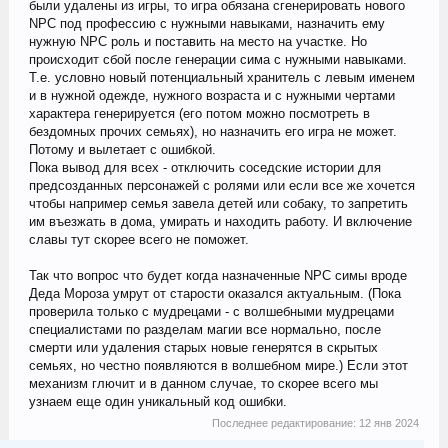
были удалены из игры, то игра обязана сгенерировать нового
NPC под профессию с нужными навыками, назначить ему
нужную NPC роль и поставить на место на участке. Но
происходит сбой после генерации сима с нужными навыками.
Т.е. условно новый потенциальный хранитель с левым именем
и в нужной одежде, нужного возраста и с нужными чертами
характера генерируется (его потом можно посмотреть в
бездомных прочих семьях), но назначить его игра не может.
Потому и вылетает с ошибкой.
Пока вывод для всех - отключить соседские истории для
предсозданных персонажей с ролями или если все же хочется
чтобы например семья завела детей или собаку, то запретить
им въезжать в дома, умирать и находить работу. И включение
славы тут скорее всего не поможет.
Так что вопрос что будет когда назначенные NPC симы вроде
Деда Мороза умрут от старости оказался актуальным. (Пока
проверила только с мудрецами - с волшебными мудрецами
специалистами по разделам магии все нормально, после
смерти или удаления старых новые генерятся в скрытых
семьях, но честно появляются в волшебном мире.) Если этот
механизм глючит и в данном случае, то скорее всего мы
узнаем еще один уникальный код ошибки.
Последнее редактирование:
12 янв 2024