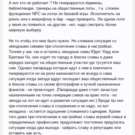
А вот кто не работает ? Не генерируются бармены,
библиотекари, тренеры на общественные лоты , т.е. сломан
функционал NPC на лотах из базовой игры. Исполнитель на
рояль или к микрофону в бар - надо проверять. На одном лоте
у меня он появился, на другом - нет, надо смотреть более
широкую выборку.
Не то чтобы это мне было нужно. Но сломана ситуация со
звездными симами при отключении славы в настройках.
Точнее у нас так и остались звездные симы Юдит Уорд или
Британи Чо, они ходят по городу в блеске славы и даже
изредка заходят на общественные участки где тусуется ваш
сим. Однако папарацци которые идут к ним в комплекте
генерируются но на роли назначаются не всегда и сама
ситуация когда звезда вдруг посещает ваш общественный лот
в блеске славы со своим фотографом и кучкой назначенных
фанатов - не происходит. (Папарацци даже стоят зачастую
назначенными на точке генерации симов на краю лота - но
звезда на лот не идет и развития ситуации нет.) Вроде бы оно
при отключении славы в сохранении и не надо, но вот
незадача - остается ощущение сломанного сценария. Кроме
того даже при отключении в настройках славы игровой семье в
определенных профессиях продолжают постоянно предлагать
ситуации когда два выхода - набрать славу и репутацию или
оставить как есть.