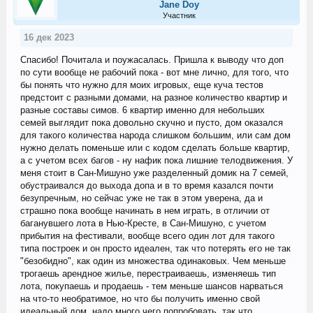
Jane Doу
Участник
16 дек 2023
Спасибо! Почитала и поужасалась. Пришла к выводу что доп
по сути вообще не рабочий пока - вот мне лично, для того, что
бы понять что нужно для моих игровых, еще куча тестов
предстоит с разными домами, на разное количество квартир и
разные составы симов. 6 квартир именно для небольших
семей выглядит пока довольно скучно и пусто, дом оказался
для такого количества народа слишком большим, или сам дом
нужно делать поменьше или с кодом сделать больше квартир,
а с учетом всех багов - ну нафик пока лишние телодвижения. У
меня стоит в Сан-Мишуно уже разделенный домик на 7 семей,
обустраивался до выхода допа и в то время казался почти
безупречным, но сейчас уже не так в этом уверена, да и
страшно пока вообще начинать в нем играть, в отличии от
баганувшего лота в Нью-Кресте, в Сан-Мишуно, с учетом
прибытия на фестивали, вообще всего один лот для такого
типа построек и он просто идеален, так что потерять его не так
"безобидно", как один из множества одинаковых. Чем меньше
трогаешь арендное жилье, перестраиваешь, изменяешь тип
лота, покупаешь и продаешь - тем меньше шансов нарваться
на что-то необратимое, но что бы получить именно свой
идеальный дом, надо много чего попробовать, так что