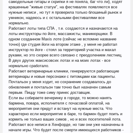
самодельные гитары и скрипки я не поняла, баг что ли), ходят
крашенные "живые статуи", на фестивалях появляются все
нужные неписи , но тут я проверила только блошиный рынок и
умникон, надеюсь и с остальными фестивалями все
нормально.
Работают лоты типа СПА , т.е. создаются и назначаются на
лоты инструкторы по йоге, массажисты, маникюрщики. В
одном созданном Maxis лоте (сейчас не вспомню название
точно) где студия йоги на втором этаже , у меня не работал
инструктор по йоге - стоял за территорией участка и махал
руками, но это скорее всего связано с преодолением лестниц.
В двух других максисовсих лотах и на моих лотах - все
нормально сработало.
Работают ветеринарные клиники, генерируются работающие
ветеринары и новые персонажи с питомцами как пациенты.
Почтальон у меня ходит, но сохранение создавалось до
обновления и почтальон там точно был назначен самым
первым. Пиццу тоже симу принес доставщик.
Если вы собираете вечеринку в городе, то можно нанять
бармена, повара, исполнителя с почасовой оплатой, на
мероприятия они придут и встанут на нужные места. Что
характерно если мероприятие в баре, то бармен будет поить и
кормить не только ваших симов , но и всех посетителей лота.
Работают все неписи в Хенфорде, но там они уже назначены в
начале игры. Что будет после смерти имеющихся работников -