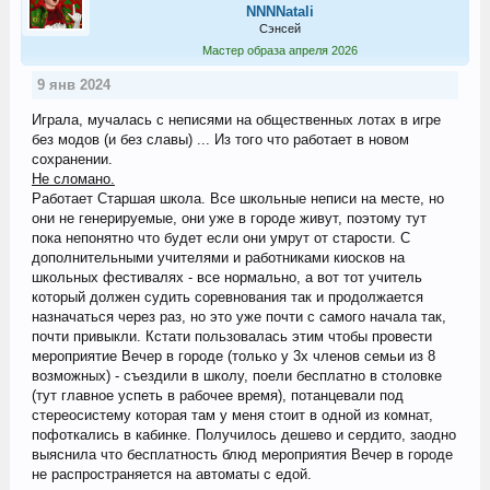
NNNNatali
Сэнсей
Мастер образа апреля 2026
9 янв 2024
Играла, мучалась с неписями на общественных лотах в игре
без модов (и без славы) ... Из того что работает в новом
сохранении.
Не сломано.
Работает Старшая школа. Все школьные неписи на месте, но
они не генерируемые, они уже в городе живут, поэтому тут
пока непонятно что будет если они умрут от старости. С
дополнительными учителями и работниками киосков на
школьных фестивалях - все нормально, а вот тот учитель
который должен судить соревнования так и продолжается
назначаться через раз, но это уже почти с самого начала так,
почти привыкли. Кстати пользовалась этим чтобы провести
мероприятие Вечер в городе (только у 3х членов семьи из 8
возможных) - съездили в школу, поели бесплатно в столовке
(тут главное успеть в рабочее время), потанцевали под
стереосистему которая там у меня стоит в одной из комнат,
пофоткались в кабинке. Получилось дешево и сердито, заодно
выяснила что бесплатность блюд мероприятия Вечер в городе
не распространяется на автоматы с едой.