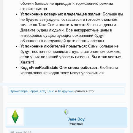
обоями больше не приводит к торможению режима
строительства.
Успокоение коварных владельцев жилья:
Больше вы
не будете вынуждены оставаться в готовом съемном
жилье на Така Сои и платить за это бешеные деньги.
Давайте будем людьми. Все некорректные цены в
интерфейсе существующих сохранений будут
обновлены к следующей дате оплаты аренды.
Успокоение любителей помыться:
Симы больше не
будут постоянно принимать душ в автономном режиме,
если у них не низкий уровень гигиены. Вы и так чистые.
Хватит!
Код «FreeRealEstate On» снова работает:
Любители
использования кодов тоже могут успокоиться.
Крокозябра
,
Pippin_spb
,
Tauc
и
18 другим
нравится это.
Jane Doу
Участник