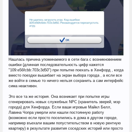
Нашлась причина упоминаемого в сети бага с возникновением
ошибки (длинная последовательность цифр кажется
"109:e56fcbb:703c3d50") при попытке поехать в Хенфорд , когда
вместо поездки вышибает на экран выбора города , а если все
же войти в семью то ничего нельзя сохранить а сам интерфейс
сима неактивен.
Это все та же история. Она возникает при попытке игры
сгенерировать новых служебных NPC (хранитель зверей, мэр
города) для Хенфорда. Если ваши игровые Майкл Белл,
Лавина Чопра умерли или нашли постоянную работу
(возможно если просто поселились в дома в другом городе,
например въехали вашим попустительством в новую рентную
квартиру) в результате развития соседских историй или просто