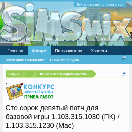
Войти или зарегистрироваться
Главная
Форум
Пользователи
Хэштеги
Последние сообщения
Правила форума
...
Форум
...
The Sims 4: Официальные патчи и бесплатные обновлен
Сто сорок девятый патч для
базовой игры 1.103.315.1030 (ПК) /
1.103.315.1230 (Mac)