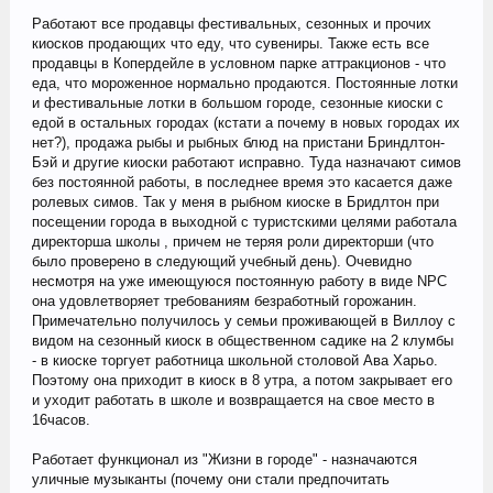
Работают все продавцы фестивальных, сезонных и прочих
киосков продающих что еду, что сувениры. Также есть все
продавцы в Копердейле в условном парке аттракционов - что
еда, что мороженное нормально продаются. Постоянные лотки
и фестивальные лотки в большом городе, сезонные киоски с
едой в остальных городах (кстати а почему в новых городах их
нет?), продажа рыбы и рыбных блюд на пристани Бриндлтон-
Бэй и другие киоски работают исправно. Туда назначают симов
без постоянной работы, в последнее время это касается даже
ролевых симов. Так у меня в рыбном киоске в Бридлтон при
посещении города в выходной с туристскими целями работала
директорша школы , причем не теряя роли директорши (что
было проверено в следующий учебный день). Очевидно
несмотря на уже имеющуюся постоянную работу в виде NPC
она удовлетворяет требованиям безработный горожанин.
Примечательно получилось у семьи проживающей в Виллоу с
видом на сезонный киоск в общественном садике на 2 клумбы
- в киоске торгует работница школьной столовой Ава Харьо.
Поэтому она приходит в киоск в 8 утра, а потом закрывает его
и уходит работать в школе и возвращается на свое место в
16часов.
Работает функционал из "Жизни в городе" - назначаются
уличные музыканты (почему они стали предпочитать