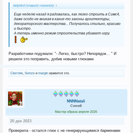
ladybird (snapun) сказал(а):
↑
Еще неделю назад я радовалась, как легко строить в Симс4,
даже особо не вникая в какие-то законы архитектуры,
декораторского мастерства... Получалось стильно, красиво
и быстро.
А теперь именно режим строительства убивает игру.
Разработчики подумали: "- Легко, быстро? Непорядок... " И
решили это поправить, добив новыми глюками.
Светляк
,
Somze
и
margin
нравится это.
NNNNatali
Сэнсей
Мастер образа апреля 2026
20 дек 2023
Проверила - остался глюк с не генерирующимися барменами