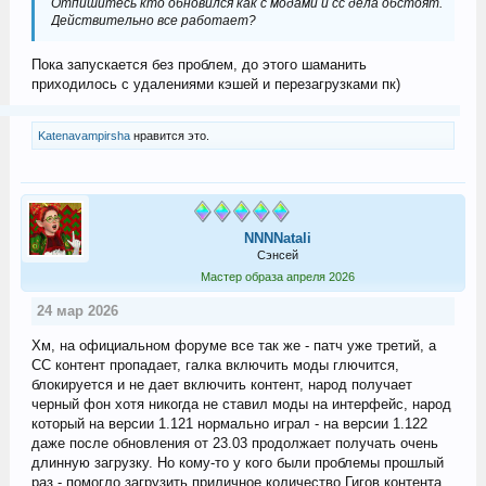
Отпишитесь кто обновился как с модами и сс дела обстоят.
Действительно все работает?
Пока запускается без проблем, до этого шаманить
приходилось с удалениями кэшей и перезагрузками пк)
Katenavampirsha
нравится это.
NNNNatali
Сэнсей
Мастер образа апреля 2026
24 мар 2026
Хм, на официальном форуме все так же - патч уже третий, а
СС контент пропадает, галка включить моды глючится,
блокируется и не дает включить контент, народ получает
черный фон хотя никогда не ставил моды на интерфейс, народ
который на версии 1.121 нормально играл - на версии 1.122
даже после обновления от 23.03 продолжает получать очень
длинную загрузку. Но кому-то у кого были проблемы прошлый
раз - помогло загрузить приличное количество Гигов контента.