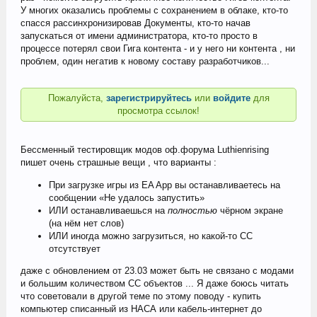
У многих оказались проблемы с сохранением в облаке, кто-то
спасся рассинхронизировав Документы, кто-то начав
запускаться от имени администратора, кто-то просто в
процессе потерял свои Гига контента - и у него ни контента , ни
проблем, один негатив к новому составу разработчиков...
Пожалуйста,
зарегистрируйтесь
или
войдите
для
просмотра ссылок!
Бессменный тестировщик модов оф.форума Luthienrising
пишет очень страшные вещи , что варианты :
При загрузке игры из EA App вы останавливаетесь на
сообщении «Не удалось запустить»
ИЛИ останавливаешься на
полностью
чёрном экране
(на нём нет слов)
ИЛИ иногда можно загрузиться, но какой-то CC
отсутствует
даже с обновлением от 23.03 может быть не связано с модами
и большим количеством СС объектов ... Я даже боюсь читать
что советовали в другой теме по этому поводу - купить
компьютер списанный из НАСА или кабель-интернет до