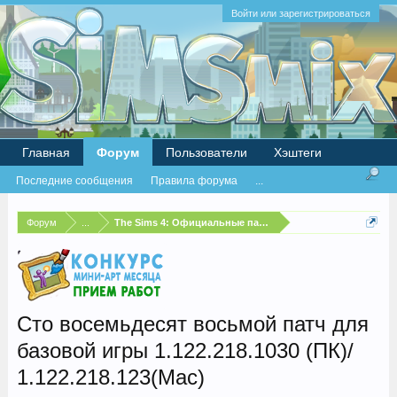
Войти или зарегистрироваться
Главная
Форум
Пользователи
Хэштеги
Последние сообщения
Правила форума
...
Форум
...
The Sims 4: Официальные патчи и бесплатные обновлен
Сто восемьдесят восьмой патч для
базовой игры 1.122.218.1030 (ПК)/
1.122.218.123(Mac)