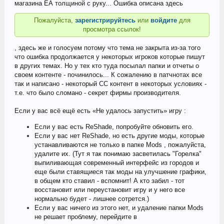
магазина ЕА толщиной с руку... Ошибка описана здесь
Пожалуйста,
зарегистрируйтесь
или
войдите
для
просмотра ссылок!
, здесь же и голосуем потому что тема не закрыта из-за того
что ошибка продолжается у некоторых игроков которые пишут
в других темах. Но у тех кто туда посылал папки и отчеты о
своем контенте - починилось... К сожалению в патчнотах все
так и написано - некоторый СС контент в некоторых условиях -
т.е. что было сломано - секрет фирмы производителя.
Если у вас всё ещё есть «Не удалось запустить» игру :
Если у вас есть ReShade, попробуйте обновить его.
Если у вас нет ReShade, но есть другие моды, которые
устанавливаются не только в папке Mods , пожалуйста,
удалите их. (Тут я так понимаю засветилась "Горелка"
выпиливающая современный интерфейс из городов и
еще были ставящиеся так моды на улучшение графики,
в общем кто ставил - вспомнит! А кто забил - тот
восстановит или переустановит игру и у него все
нормально будет - лишнее сотрется.)
Если у вас ничего из этого нет, и удаление папки Mods
не решает проблему, перейдите в