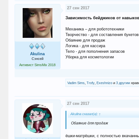
27 сен 2017
Зависимость бейджиков от навыков
Механика – для робототехники
Творчество - для составления букетов
Обаяние для продаж
Логика - для кассира
Тело - для пополнения запасов
Akulina
Уборка для косметологии
Сэнсей
Активист SimsMix 2018
Vadim Sims
,
Trofy
,
Exeshnizo
и
3 другим
нрави
27 сен 2017
Akulina сказал(а):
↑
Обаяние для продаж
ёшки-матрёшки, с полностью вкачанны