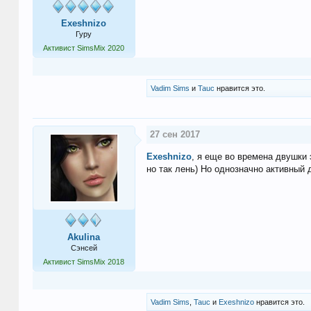
Exeshnizo
Гуру
Активист SimsMix 2020
Vadim Sims
и
Tauc
нравится это.
27 сен 2017
Exeshnizo
, я еще во времена двушки 
но так лень) Но однозначно активный д
Akulina
Сэнсей
Активист SimsMix 2018
Vadim Sims
,
Tauc
и
Exeshnizo
нравится это.