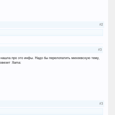
#2
#3
не нашла про это инфы. Надо бы перелопатить михеевскую тему,
везет :llama:
#3