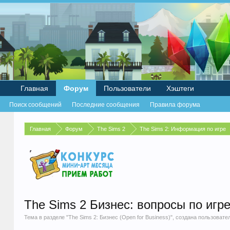
Главная
Форум
Пользователи
Хэштеги
Поиск сообщений
Последние сообщения
Правила форума
Главная
Форум
The Sims 2
The Sims 2: Информация по игре
The Sims 2 Бизнес: вопросы по игр
Тема в разделе "
The Sims 2: Бизнес (Open for Business)
", создана пользоват