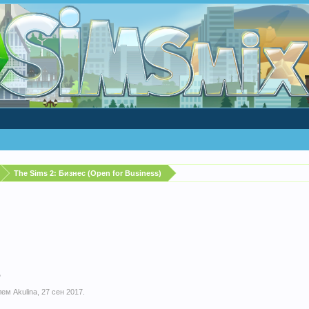
The Sims 2: Бизнес (Open for Business)
е
елем
Akulina
,
27 сен 2017
.