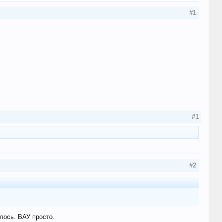
#1
#1
#2
лось. ВАУ просто.