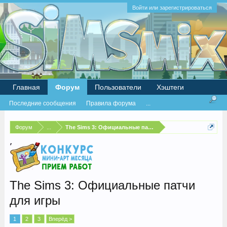
Войти или зарегистрироваться
Главная
Форум
Пользователи
Хэштеги
Последние сообщения
Правила форума
...
Форум
...
The Sims 3: Официальные патчи для игры
The Sims 3: Официальные патчи
для игры
1
2
3
Вперёд >