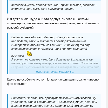
Каталог в целом понравился. Кас - яркое, темное, светлое...
стильное. Мои симы явно будут это носить.
И я даже знаю, куда они это оденут, вместе с шортами,
шлепанцами, легинсами, зелеными гольфами, маской ламы и
розовой рубашкой.
Видео - очень здорово сделано, одно удовольствие
наблюдать, как сим пытается повторять движения.
Интересные предметы для ванной... И наконец-то еще
стеклянные столы! Тумбочка - так вообще сплошной
восторг!
А вот от наушников я ожидала большего. Их заявляли как
многофункциональную вещь, насколько я помню. Посмотрела
- слушая их, сим может общаться, танцевать - и все, что ли?
Как-то не густо...
Нажмите, чтобы раскрыть...
Кстати, о стенке. Увидела на симсвип
Как-то не особенно густо. Но зато наушниками можно наверно
Пожалуйста,
зарегистрируйтесь
или
войдите
для
фан повышать
просмотра ссылок!
о ней:
Внимание! Прежде, чем приступать к огненному челленджу,
убедитесь, что вы сохранились. Выши симы умрут, если они
в одиночестве или без цветка смерти. Мой сим сделал 67