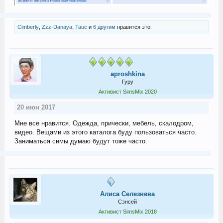
Cimberly
,
Zzz-Danaya
,
Tauc
и
6 другим
нравится это.
aproshkina
Гуру
Активист SimsMix 2020
20 июн 2017
Мне все нравится. Одежда, прически, мебель, скалодром,
видео. Вещами из этого каталога буду пользоваться часто.
Заниматься симы думаю будут тоже часто.
Алиса Селезнева
Сэнсей
Активист SimsMix 2018