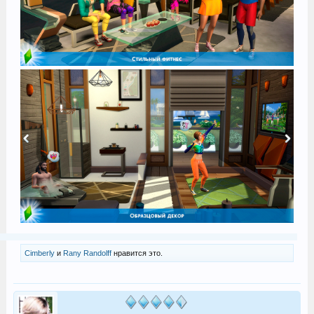
Cimberly
и
Rany Randolff
нравится это.