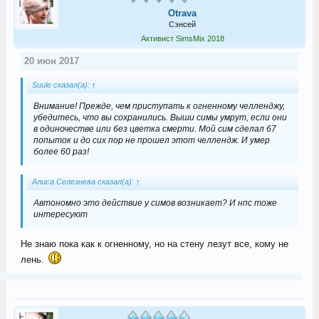
Otrava
Сэнсей
Активист SimsMix 2018
20 июн 2017
Suule сказал(а):
↑
Внимание! Прежде, чем приступать к огненному челленджу,
убедитесь, что вы сохранились. Выши симы умрут, если они
в одиночестве или без цветка смерти. Мой сим сделал 67
попыток и до сих пор не прошел этот челлендж. И умер
более 60 раз!
Алиса Селезнева сказал(а):
↑
Автономно это действие у симов возникает? И нпс тоже
интересуют
Не знаю пока как к огненному, но на стену лезут все, кому не
лень.