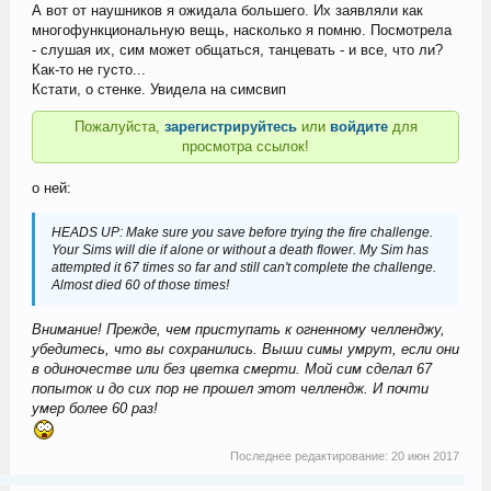
А вот от наушников я ожидала большего. Их заявляли как
многофункциональную вещь, насколько я помню. Посмотрела
- слушая их, сим может общаться, танцевать - и все, что ли?
Как-то не густо...
Кстати, о стенке. Увидела на симсвип
Пожалуйста,
зарегистрируйтесь
или
войдите
для
просмотра ссылок!
о ней:
HEADS UP: Make sure you save before trying the fire challenge.
Your Sims will die if alone or without a death flower. My Sim has
attempted it 67 times so far and still can't complete the challenge.
Almost died 60 of those times!
Внимание! Прежде, чем приступать к огненному челленджу,
убедитесь, что вы сохранились. Выши симы умрут, если они
в одиночестве или без цветка смерти. Мой сим сделал 67
попыток и до сих пор не прошел этот челлендж. И почти
умер более 60 раз!
Последнее редактирование:
20 июн 2017