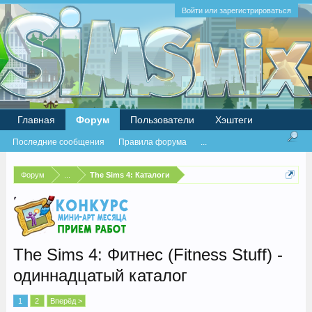
Войти или зарегистрироваться
Главная
Форум
Пользователи
Хэштеги
Последние сообщения
Правила форума
...
Форум
...
The Sims 4: Каталоги
The Sims 4: Фитнес (Fitness Stuff) -
одиннадцатый каталог
1
2
Вперёд >