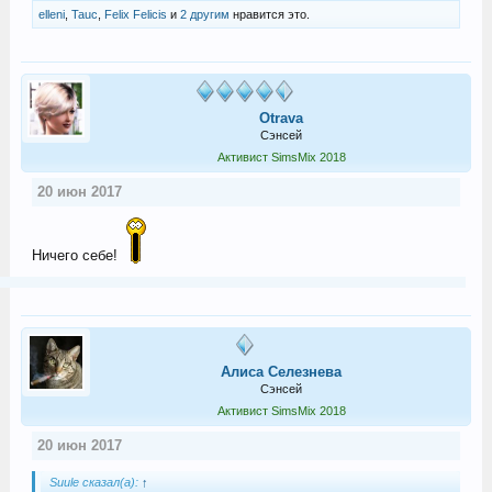
elleni
,
Tauc
,
Felix Felicis
и
2 другим
нравится это.
Otrava
Сэнсей
Активист SimsMix 2018
20 июн 2017
Ничего себе!
Алиса Селезнева
Сэнсей
Активист SimsMix 2018
20 июн 2017
Suule сказал(а):
↑