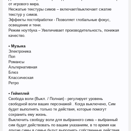
от игрового мира.
Несжатые текстуры симов – включает/выключает сжатие
текстур у симов.
Эффекты постобработки - Позволяет глобальные фокус,
освещение и тени.
Режим ноутбука – Увеличивает производительность, понижая
качество.
•
Музыка
Электроника
Поп
Романсы
Альтернативная
Блюз
Классическая
Ретро
•
Геймплей
Свобода воли (Выкл. / Полная) - регулирует уровень
свободной воли ваших персонажей . Когда выключено, Сим
будет выполнять только те действия, которые помогут
сохранить ему жизнь.
Выключить свободу воли для выбранного сима – выбранный
сим будет действовать по вашим указаниям, в то время как
другие симы в семье будут выполнять собственные действия.