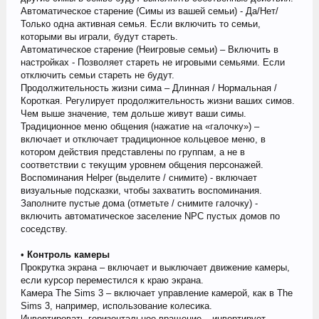
Автоматическое старение (Симы из вашей семьи) - Да/Нет/
Только одна активная семья. Если включить то семьи,
которыми вы играли, будут стареть.
Автоматическое старение (Неигровые семьи) – Включить в
настройках - Позволяет стареть не игровыми семьями. Если
отключить семьи стареть не будут.
Продолжительность жизни сима – Длинная / Нормальная /
Короткая. Регулирует продолжительность жизни ваших симов.
Чем выше значение, тем дольше живут ваши симы.
Традиционное меню общения (нажатие на «галочку») –
включает и отключает традиционное кольцевое меню, в
котором действия представлены по группам, а не в
соответствии с текущим уровнем общения персонажей.
Воспоминания Helper (выделите / снимите) - включает
визуальные подсказки, чтобы захватить воспоминания.
Заполните пустые дома (отметьте / снимите галочку) -
включить автоматическое заселение NPC пустых домов по
соседству.
•
Контроль камеры
Прокрутка экрана – включает и выключает движение камеры,
если курсор переместился к краю экрана.
Камера The Sims 3 – включает управление камерой, как в The
Sims 3, например, использование колесика.
Инвертировать горизонтальное вращение – инвертирует