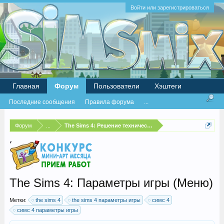
Войти или зарегистрироваться
Главная
Форум
Пользователи
Хэштеги
Последние сообщения
Правила форума
...
Форум
...
The Sims 4: Решение технических проблем
The Sims 4: Параметры игры (Меню)
Метки:
the sims 4
the sims 4 параметры игры
симс 4
симс 4 параметры игры