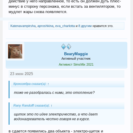
действие у него направленное, то есть он должен дуть плюс-
минус в сторону персонажа, если встать за вентилятором, то
мудлет жары снова появляется.
Katenavampirsha
,
aproshkina
,
eva_charlotta
и
8 другим
нравится это.
BearyMaggie
Активный участник
Активист SimsMix 2021
23 июн 2025
Крокозябра сказал(а):
↑
тоже не разобралась с ними, это отопление?
Rany Randolff сказал(а):
↑
щиток это по идее электричество, а что дает
водонагреватель честно говоря не в курсе.
в сдается появились два объекта - электро-щиток и