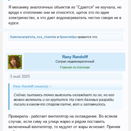
Я механику аналогичных объектов из "Сдается" не изучала, но
вроде к отоплению они не относятся, щиток это по идее
электричество, а что дает водонагреватель честно говоря не в
курсе.
Katenavampirsha
,
eva_charlotta
и
Крокозябра
нравится это.
Rany Randolff
Сатрап недемократичный
Главная по ёлочкам
3 май 2025
Rany Randolff сказал(а):
↑
Сейчас пытаюсь точно выяснить охлаждает ли он, но его
можно включить и он крутится. На счет базовых разрабы
писали в каком-то старом патче, вот и запомнилось.
Проверила - работает вентилятор на охлаждение. Во всяком
случае, если симу на улице жарко и рядом поставить
включенный вентилятор, то мудлет от жары исчезает. Причем