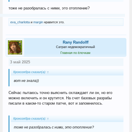
тоже не разобралась с ними, это отопление?
eva_charlotta
и
margin
нравится это.
Rany Randolff
Сатрап недемократичный
Главная по ёлочкам
3 май 2025
Крокозябра сказал(а):
↑
вот не знала))
Сейчас пытаюсь точно выяснить охлаждает ли он, но его
можно включить и он крутится. На счет базовых разрабы
писали в каком-то старом патче, вот и запомнилось.
Крокозябра сказал(а):
↑
тоже не разобралась с ними, это отопление?