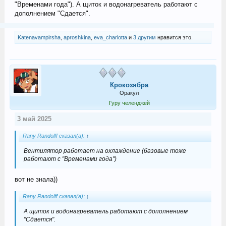
"Временами года"). А щиток и водонагреватель работают с
дополнением "Сдается".
Katenavampirsha
,
aproshkina
,
eva_charlotta
и
3 другим
нравится это.
Крокозябра
Оракул
Гуру челенджей
3 май 2025
Rany Randolff сказал(а):
↑
Вентилятор работает на охлаждение (базовые тоже
работают с "Временами года")
вот не знала))
Rany Randolff сказал(а):
↑
А щиток и водонагреватель работают с дополнением
"Сдается".