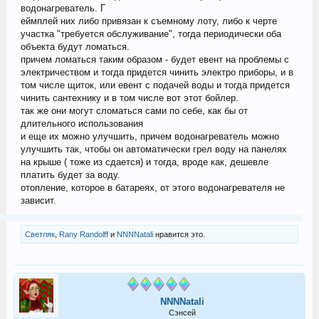
водонагреватель. Г
еймплей них либо привязан к съемному лоту, либо к черте
участка "требуется обслуживание", тогда периодически оба
объекта будут ломаться.
причем ломаться таким образом - будет евент на проблемы с
электричеством и тогда придется чинить электро приборы, и в
том числе щиток, или евент с подачей воды и тогда придется
чинить сантехнику и в том числе вот этот бойлер.
так же они могут сломаться сами по себе, как бы от
длительного использования
и еще их можно улучшить, причем водонагреватель можно
улучшить так, чтобы он автоматически грел воду на панелях
на крыше ( тоже из сдается) и тогда, вроде как, дешевле
платить будет за воду.
отопление, которое в батареях, от этого водонагревателя не
зависит.
Светляк
,
Rany Randolff
и
NNNNatali
нравится это.
NNNNatali
Сэнсей