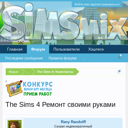
Войти или зарегистрироваться
Главная
Форум
Пользователи
Хэштеги
Последние сообщения
Правила форума
...
Форум
...
The Sims 4: Комплекты
The Sims 4 Ремонт своими руками
Rany Randolff
Сатрап недемократичный