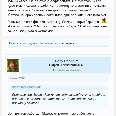
Тумбы классные по стилю лофт пойдут. Вентилятор, бы по
идее могли сделать рабочим на холод по аналогии с печками,
вентиляторы в базе ведь не дают прохладу сейчас?
У этого набора хороший потенциал для полноценного кита мог
быть со своими фишечками и жц. Уточка говорит "кря кря"
Я как тот мужик "Маловато, маловато будет" Набор очень мне
зашел, засунула в желаемое
Katenavampirsha
,
eva_charlotta
и
margin
нравится это.
Rany Randolff
Сатрап недемократичный
Главная по ёлочкам
3 май 2025
Крокозябра сказал(а):
↑
Вентилятор, бы по идее могли сделать рабочим на холод по
аналогии с печками, вентиляторы в базе ведь не дают
прохладу сейчас?
Вентилятор работает (базовые потолочные работают с