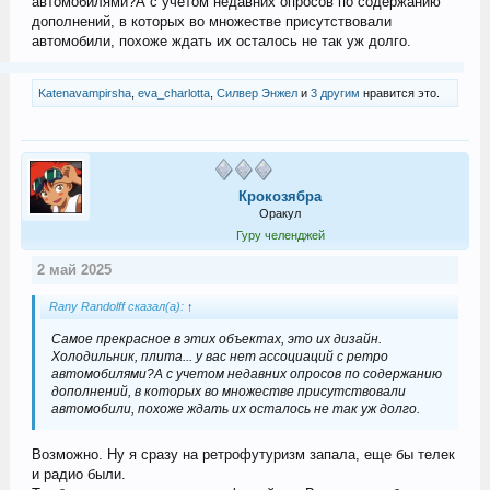
автомобилями?А с учетом недавних опросов по содержанию
дополнений, в которых во множестве присутствовали
автомобили, похоже ждать их осталось не так уж долго.
Katenavampirsha
,
eva_charlotta
,
Силвер Энжел
и
3 другим
нравится это.
Крокозябра
Оракул
Гуру челенджей
2 май 2025
Rany Randolff сказал(а):
↑
Самое прекрасное в этих объектах, это их дизайн.
Холодильник, плита... у вас нет ассоциаций с ретро
автомобилями?А с учетом недавних опросов по содержанию
дополнений, в которых во множестве присутствовали
автомобили, похоже ждать их осталось не так уж долго.
Возможно. Ну я сразу на ретрофутуризм запала, еще бы телек
и радио были.