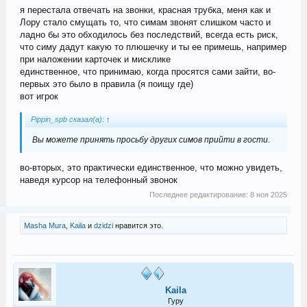
я перестала отвечать на звонки, красная трубка, меня как и
Лору стало смущать то, что симам звонят слишком часто и
ладно бы это обходилось без последствий, всегда есть риск,
что симу дадут какую то плюшечку и ты ее примешь, например
при наложении карточек и мисклике
единственное, что принимаю, когда просятся сами зайти, во-
первых это было в правила (я поищу где)
вот игрок
Pippin_spb сказал(а):
↑
Вы можете принять просьбу других симов прийти в гости.
во-вторых, это практически единственное, что можно увидеть,
наведя курсор на телефонный звонок
Последнее редактирование:
8 ноя 2025
Masha Mura
,
Kaila
и
dzidzi
нравится это.
Kaila
Гуру