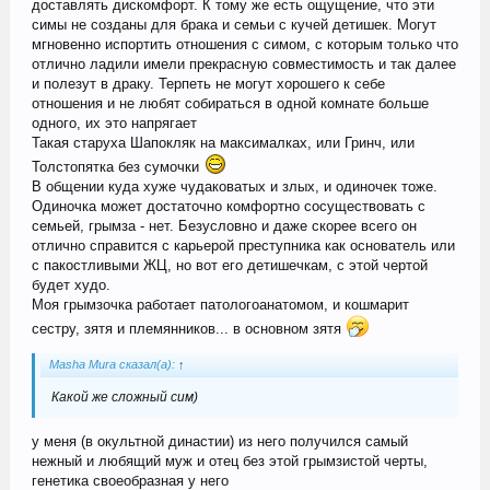
доставлять дискомфорт. К тому же есть ощущение, что эти
симы не созданы для брака и семьи с кучей детишек. Могут
мгновенно испортить отношения с симом, с которым только что
отлично ладили имели прекрасную совместимость и так далее
и полезут в драку. Терпеть не могут хорошего к себе
отношения и не любят собираться в одной комнате больше
одного, их это напрягает
Такая старуха Шапокляк на максималках, или Гринч, или
Толстопятка без сумочки
В общении куда хуже чудаковатых и злых, и одиночек тоже.
Одиночка может достаточно комфортно сосуществовать с
семьей, грымза - нет. Безусловно и даже скорее всего он
отлично справится с карьерой преступника как основатель или
с пакостливыми ЖЦ, но вот его детишечкам, с этой чертой
будет худо.
Моя грымзочка работает патологоанатомом, и кошмарит
сестру, зятя и племянников... в основном зятя
Masha Mura сказал(а):
↑
Какой же сложный сим)
у меня (в окультной династии) из него получился самый
нежный и любящий муж и отец без этой грымзистой черты,
генетика своеобразная у него