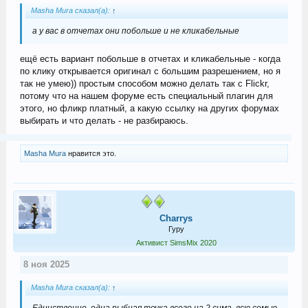
Masha Mura сказал(а):
↑
а у вас в отчетах они побольше и не кликабельные
ещё есть вариант побольше в отчетах и кликабельные - когда
по клику открывается оригинал с большим разрешением, но я
так не умею)) простым способом можно делать так с Flickr,
потому что на нашем форуме есть специальный плагин для
этого, но фликр платный, а какую ссылку на других форумах
выбирать и что делать - не разбираюсь.
Masha Mura
нравится это.
Charrys
Гуру
Активист SimsMix 2020
8 ноя 2025
Masha Mura сказал(а):
↑
Единственно, одна рыбная точка всего на 2 сима, всю семью