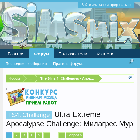
Войти или зарегистрироваться
Главная
Форум
Пользователи
Хэштеги
Последние сообщения
Правила форума
...
Форум
...
The Sims 4: Challenges - Апокалипсис
Ultra-Extreme
TS4: Challenge
Apocalypse Challenge: Милагрес Мур
1
2
3
4
5
6
→
9
Вперёд >