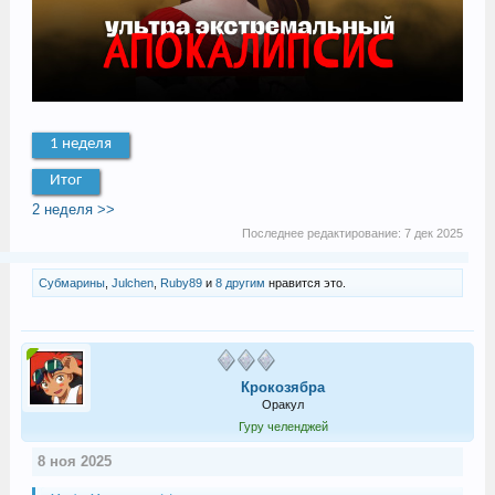
1 неделя
Итог
2 неделя >>
Последнее редактирование:
7 дек 2025
Субмарины
,
Julchen
,
Ruby89
и
8 другим
нравится это.
Крокозябра
Оракул
Гуру челенджей
8 ноя 2025