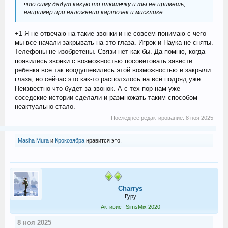
что симу дадут какую то плюшечку и ты ее примешь,
например при наложении карточек и мисклике
+1 Я не отвечаю на такие звонки и не совсем понимаю с чего
мы все начали закрывать на это глаза. Игрок и Наука не сняты.
Телефоны не изобретены. Связи нет как бы. Да помню, когда
появились звонки с возможностью посоветовать завести
ребенка все так воодушевились этой возможностью и закрыли
глаза, но сейчас это как-то расползлось на всё подряд уже.
Неизвестно что будет за звонок. А с тех пор нам уже
соседские истории сделали и размножать таким способом
неактуально стало.
Последнее редактирование:
8 ноя 2025
Masha Mura
и
Крокозябра
нравится это.
Charrys
Гуру
Активист SimsMix 2020
8 ноя 2025