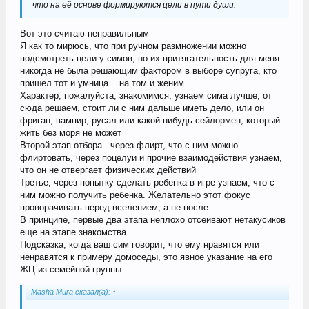
что на её основе формируются цели в пути души.
Вот это считаю неправильным
Я как то мирюсь, что при ручном размножении можно
подсмотреть цели у симов, но их притягательность для меня
никогда не была решающим фактором в выборе супруга, кто
пришел тот и умница... на том и женим
Характер, пожалуйста, знакомимся, узнаем сима лучше, от
сюда решаем, стоит ли с ним дальше иметь дело, или он
фриган, вампир, русал или какой нибудь сейлормен, который
жить без моря не может
Второй этап отбора - через флирт, что с ним можно
флиртовать, через поцелуи и прочие взаимодействия узнаем,
что он не отвергает физических действий
Третье, через попытку сделать ребенка в игре узнаем, что с
ним можно получить ребенка. Желательно этот фокус
проворачивать перед вселением, а не после.
В принципе, первые два этапа неплохо отсеивают нетакусиков
еще на этапе знакомства
Подсказка, когда ваш сим говорит, что ему нравятся или
ненравятся к примеру домоседы, это явное указание на его
ЖЦ из семейной группы
Masha Mura сказал(а):
↑