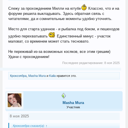
Слежу за прохождением Милли на ютубе
Классно, что и на
форуме решила выкладывать. Здесь обратная связь с
читателями, да и сомнительные моменты удобно уточнять.
Место для старта удачное - и рыбалка под боком, и пешеходов
удобно перехватывать
Единственный минус - участок
маловат, со временем может стать тесновато.
Не переживай из-за возможных косяков, все этим грешим)
Удачи с прохождением!
Последнее редактирование:
8 ноя 2025
Крокозябра
,
Masha Mura
и
Kaila
нравится это.
Masha Mura
Участник
8 ноя 2025
Крокозябра сказал(а):
↑