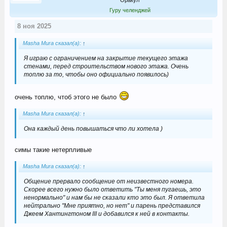
Гуру челенджей
8 ноя 2025
Masha Mura сказал(а):
↑
Я играю с ограничением на закрытие текущего этажа
стенами, перед строительством нового этажа. Очень
топлю за то, чтобы оно официально появилось)
очень топлю, чтоб этого не было
Masha Mura сказал(а):
↑
Она каждый день повышаться что ли хотела )
симы такие нетерпливые
Masha Mura сказал(а):
↑
Общение прервало сообщение от неизвестного номера.
Скорее всего нужно было ответить "Ты меня пугаешь, это
ненормально" и нам бы не сказали кто это был. Я ответила
нейтрально "Мне приятно, но нет" и парень представился
Джеем Хантингтоном III и добавился к ней в контакты.