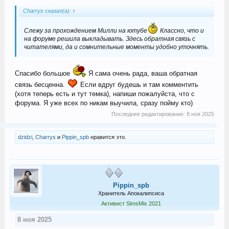
Charrys сказал(а):
↑
Слежу за прохождением Милли на ютубе
Классно, что и
на форуме решила выкладывать. Здесь обратная связь с
читателями, да и сомнительные моменты удобно уточнять.
Спасибо большое
Я сама очень рада, ваша обратная
связь бесценна.
Если вдруг будешь и там комментить
(хотя теперь есть и тут темка), напиши пожалуйста, что с
форума. Я уже всех по никам выучила, сразу пойму кто)
Последнее редактирование:
8 ноя 2025
dzidzi
,
Charrys
и
Pippin_spb
нравится это.
Pippin_spb
Хранитель Апокалипсиса
Активист SimsMix 2021
8 ноя 2025