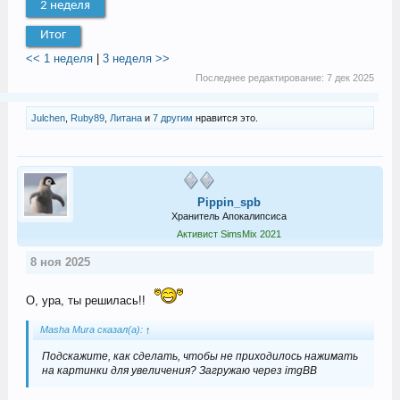
2 неделя
Итог
<< 1 неделя
|
3 неделя >>
Последнее редактирование:
7 дек 2025
Julchen
,
Ruby89
,
Литана
и
7 другим
нравится это.
Pippin_spb
Хранитель Апокалипсиса
Активист SimsMix 2021
8 ноя 2025
О, ура, ты решилась!!
Masha Mura сказал(а):
↑
Подскажите, как сделать, чтобы не приходилось нажимать
на картинки для увеличения? Загружаю через imgBB