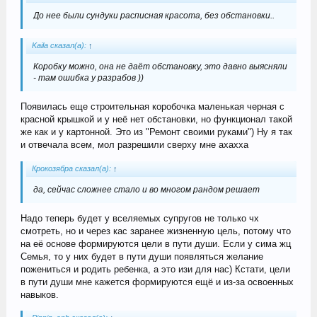
До нее были сундуки расписная красота, без обстановки..
Kaila сказал(а):
↑
Коробку можно, она не даёт обстановку, это давно выясняли
- там ошибка у разрабов ))
Появилась еще строительная коробочка маленькая черная с
красной крышкой и у неё нет обстановки, но функционал такой
же как и у картонной. Это из "Ремонт своими руками") Ну я так
и отвечала всем, мол разрешили сверху мне ахахха
Крокозябра сказал(а):
↑
да, сейчас сложнее стало и во многом рандом решает
Надо теперь будет у вселяемых супругов не только чх
смотреть, но и через кас заранее жизненную цель, потому что
на её основе формируются цели в пути души. Если у сима жц
Семья, то у них будет в пути души появляться желание
пожениться и родить ребенка, а это изи для нас) Кстати, цели
в пути души мне кажется формируются ещё и из-за освоенных
навыков.