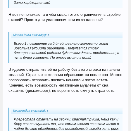
Зато хардкорненько)
Я вот не понимаю, а в чём смысл этого ограничения в стройке
этажей? Просто для усложнения или из-за плесени?
Masha Mura сказал(а):
↑
Всего 1 повышение за 5 дней, реально маловато, хотя
довольная уходила работать. Получается страх
бесперспективной работы будет замедлять продвижение, а
путь души ускорять. По итогу вышли в ноль)
В идеале отправлять её на работу без этого страха на панели
желаний. Страх как и желания сбрасывается после сна. Можно
попробовать отправить поспать немного и потом встать.
Конечно, есть возможность негативные мудлеты от сна
схватить (дискомфорт), но вероятность скинуть страх есть.
Крокозябра сказал(а):
↑
я перестала отвечать на звонки, красная трубка, меня как и
Лору стало смущать то, что симам звонят слишком часто и
ладно бы это обходилось без последствий, всегда есть риск,