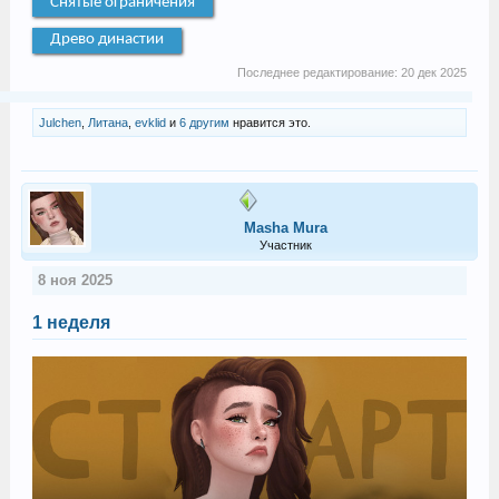
Снятые ограничения
Древо династии
Последнее редактирование:
20 дек 2025
Julchen
,
Литана
,
evklid
и
6 другим
нравится это.
Masha Mura
Участник
8 ноя 2025
1 неделя