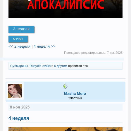
3 неделя
отчет
<< 2 неделя
|
4 неделя >>
Последнее редактирование:
7 дек 2025
Субмарины
,
Ruby89
,
evklid
и
6 другим
нравится это.
Masha Mura
Участник
8 ноя 2025
4 неделя