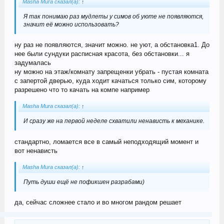
Masha Mura сказал(а):
↑
Я так понимаю раз мудлеты у симов об уюте не появляются,
значит её можно использовать?
ну раз не появляются, значит можно. не уют, а обстановка1. До
нее были сундуки расписная красота, без обстановки... я
задумалась
ну можно на этаж/комнату запрещенки убрать - пустая комната
с запертой дверью, куда ходит качаться только сим, которому
разрешено что то качать на компе например
Masha Mura сказал(а):
↑
И сразу же на первой неделе схватили ненависть к механике.
стандартно, ломается все в самый неподходящий момент и
вот ненависть
Masha Mura сказал(а):
↑
Путь души ещё не пофикшен разрабами)
да, сейчас сложнее стало и во многом рандом решает