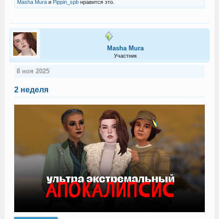
Masha Mura
и
Pippin_spb
нравится это.
Masha Mura
Участник
8 ноя 2025
2 неделя