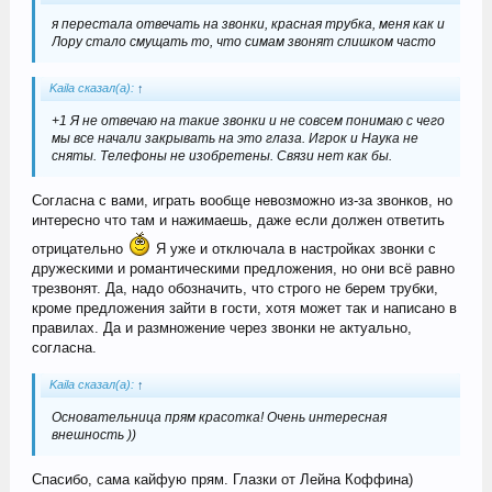
я перестала отвечать на звонки, красная трубка, меня как и
Лору стало смущать то, что симам звонят слишком часто
Kaila сказал(а):
↑
+1 Я не отвечаю на такие звонки и не совсем понимаю с чего
мы все начали закрывать на это глаза. Игрок и Наука не
сняты. Телефоны не изобретены. Связи нет как бы.
Согласна с вами, играть вообще невозможно из-за звонков, но
интересно что там и нажимаешь, даже если должен ответить
отрицательно
Я уже и отключала в настройках звонки с
дружескими и романтическими предложения, но они всё равно
трезвонят. Да, надо обозначить, что строго не берем трубки,
кроме предложения зайти в гости, хотя может так и написано в
правилах. Да и размножение через звонки не актуально,
согласна.
Kaila сказал(а):
↑
Основательница прям красотка! Очень интересная
внешность ))
Спасибо, сама кайфую прям. Глазки от Лейна Коффина)