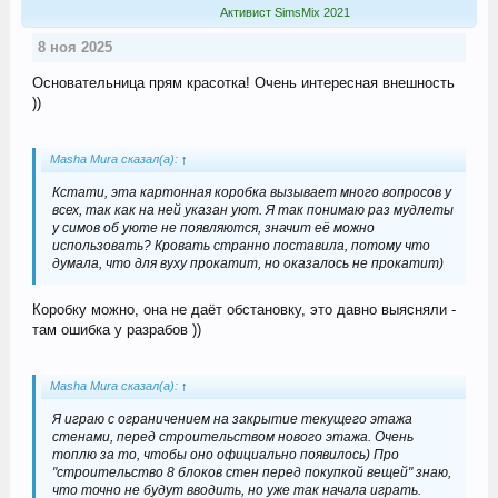
Активист SimsMix 2021
8 ноя 2025
Основательница прям красотка! Очень интересная внешность
))
Masha Mura сказал(а):
↑
Кстати, эта картонная коробка вызывает много вопросов у
всех, так как на ней указан уют. Я так понимаю раз мудлеты
у симов об уюте не появляются, значит её можно
использовать? Кровать странно поставила, потому что
думала, что для вуху прокатит, но оказалось не прокатит)
Коробку можно, она не даёт обстановку, это давно выясняли -
там ошибка у разрабов ))
Masha Mura сказал(а):
↑
Я играю с ограничением на закрытие текущего этажа
стенами, перед строительством нового этажа. Очень
топлю за то, чтобы оно официально появилось) Про
"строительство 8 блоков стен перед покупкой вещей" знаю,
что точно не будут вводить, но уже так начала играть.