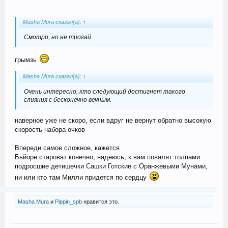
Masha Mura сказал(а):
↑
Смотри, но не трогай
грымзь
Masha Mura сказал(а):
↑
Очень интересно, кто следующий достигнет такого
слияния с бесконечно вечным.
наверное уже не скоро, если вдруг не вернут обратно высокую
скорость набора очков
Впереди самое сложное, кажется
Бьйорн староват конечно, надеюсь, к вам повалят толпами
подросшие детишечки Сашки Готские с Оранжевыми Мунами,
ни или кто там Милли придется по сердцу
Masha Mura
и
Pippin_spb
нравится это.