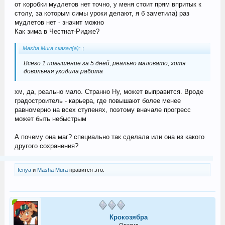
от коробки мудлетов нет точно, у меня стоит прям впритык к
столу, за которым симы уроки делают, я б заметила) раз
мудлетов нет - значит можно
Как зима в Честнат-Ридже?
Masha Mura сказал(а):
↑
Всего 1 повышение за 5 дней, реально маловато, хотя
довольная уходила работа
хм, да, реально мало. Странно Ну, может выправится. Вроде
градостроитель - карьера, где повышают более менее
равномерно на всех ступенях, поэтому вначале прогресс
может быть небыстрым
А почему она маг? специально так сделала или она из какого
другого сохранения?
fenya
и
Masha Mura
нравится это.
Крокозябра
Оракул