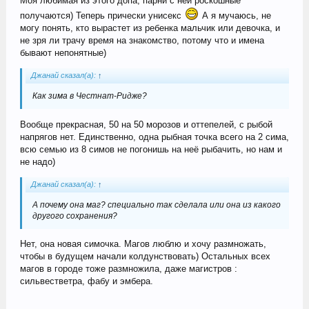
Моя любимая из этого допа, парни с ней роскошные
получаются) Теперь прически унисекс
А я мучаюсь, не
могу понять, кто вырастет из ребенка мальчик или девочка, и
не зря ли трачу время на знакомство, потому что и имена
бывают непонятные)
Джанай сказал(а):
↑
Как зима в Честнат-Ридже?
Вообще прекрасная, 50 на 50 морозов и оттепелей, с рыбой
напрягов нет. Единственно, одна рыбная точка всего на 2 сима,
всю семью из 8 симов не погонишь на неё рыбачить, но нам и
не надо)
Джанай сказал(а):
↑
А почему она маг? специально так сделала или она из какого
другого сохранения?
Нет, она новая симочка. Магов люблю и хочу размножать,
чтобы в будущем начали колдунствовать) Остальных всех
магов в городе тоже размножила, даже магистров :
сильвестветра, фабу и эмбера.