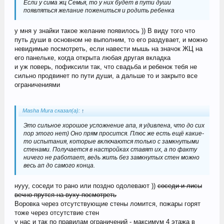
Если у сима жц Семья, то у них будет в пути души
появляться желание пожениться и родить ребенка
у мня у знайки такое желание появилось )) В виду того что
путь души в основном не выполним, то его раздувает, и можно
невидимые посмотреть, если навести мышь на значок ЖЦ на
его панельке, когда открыта любая другая вкладка
и уж поверь, пофиксили так, что свадьба и ребенок тебя не
сильно продвинет по пути души, а дальше то и закрыто все
ограничениями
Masha Mura сказал(а):
↑
Это сильное хорошое усложнение апа, я удивлена, что до сих
пор этого нет) Оно прям просится. Плюс же есть ещё какие-
то испытания, которые включаются только с замкнутыми
стенами. Получается в настройках ставят их, а по факту
ничего не работает, ведь жить без замкнутых стен можно
весь ап до самого конца.
нууу, соседи то рано или поздно одолевают ))
соседи и лисы
вечно прутся на вуху посмотреть
Воровка через отсутствующие стены ломится, пожары горят
тоже через отсутствие стен
у нас и так по правилам ограничений - максимум 4 этажа в