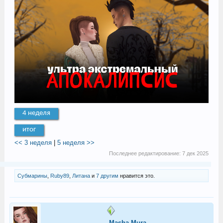
4 неделя
итог
<< 3 неделя
|
5 неделя >>
Последнее редактирование:
7 дек 2025
Субмарины
,
Ruby89
,
Литана
и
7 другим
нравится это.
Masha Mura