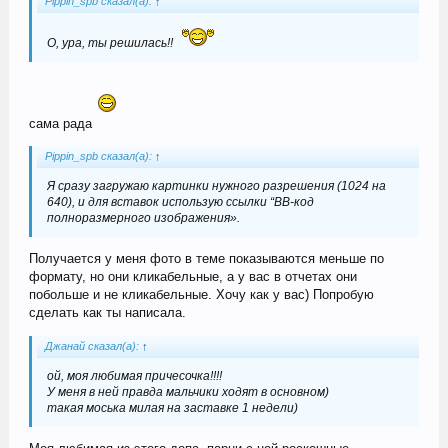
Pippin_spb сказал(а):
↑
О, ура, ты решилась!!
сама рада
Pippin_spb сказал(а):
↑
Я сразу загружаю картинки нужного разрешения (1024 на
640), и для вставок использую ссылки “BB-код
полноразмерного изображения».
Получается у меня фото в теме показываются меньше по
формату, но они кликабельные, а у вас в отчетах они
побольше и не кликабельные. Хочу как у вас) Попробую
сделать как ты написала.
Джанай сказал(а):
↑
ой, моя любимая причесочка!!!!
У меня в ней правда мальчики ходят в основном)
такая моська милая на заставке 1 недели)