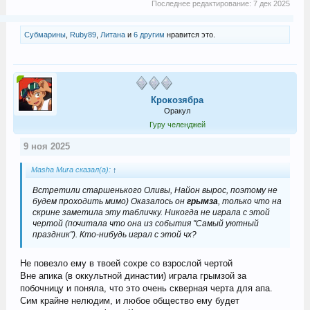
Последнее редактирование:
7 дек 2025
Субмарины
,
Ruby89
,
Литана
и
6 другим
нравится это.
Крокозябра
Оракул
Гуру челенджей
9 ноя 2025
Masha Mura сказал(а):
↑
Встретили старшенького Оливы, Найон вырос, поэтому не
будем проходить мимо) Оказалось он
грымза
, только что на
скрине заметила эту табличку. Никогда не играла с этой
чертой (почитала что она из события "Самый уютный
праздник"). Кто-нибудь играл с этой чх?
Не повезло ему в твоей сохре со взрослой чертой
Вне апика (в оккультной династии) играла грымзой за
побочницу и поняла, что это очень скверная черта для апа.
Сим крайне нелюдим, и любое общество ему будет