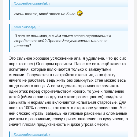
Крокозябра сказал(а):
↑
очень топлю, чтоб этого не было
Kaila сказал(а):
↑
Я вот не понимаю, а в чём смысл этого ограничения в
стройке этажей? Просто для усложнения или из-за
плесени?
Это сильное хорошое усложнение апа, я удивлена, что до сих
пор этого нет) Оно прям просится. Плюс же есть ещё какие-то
испытания, которые включаются только с замкнутыми
стенами. Получается в настройках ставят их, а по факту
ничего не работает, ведь жить без замкнутых стен можно весь
ап до самого конца. А если сделать ограничение замыкать
один этаж перед строительством нового, то уже к появлению
детей (обычно они на другом этаже размещаются) придётся
замыкать и нормально включаются испытания стартовые. Для
нас это 100% плесень, так как это стартовое условие апа. А с
ней сложно играть, забьешь на грязные раковины и сломанные
унитазы с раковинами, сразу привет ошаление на кучу часов, а
значит плохая продуктивность и даже угроза смерти.
Крокозябра сказал(а):
↑