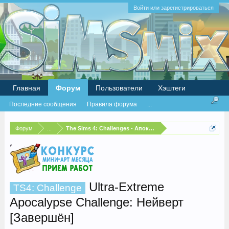
Войти или зарегистрироваться
Главная
Форум
Пользователи
Хэштеги
Последние сообщения
Правила форума
...
Форум
...
The Sims 4: Challenges - Апокалипсис
Ultra-Extreme
TS4: Challenge
Apocalypse Challenge: Нейверт
[Завершён]