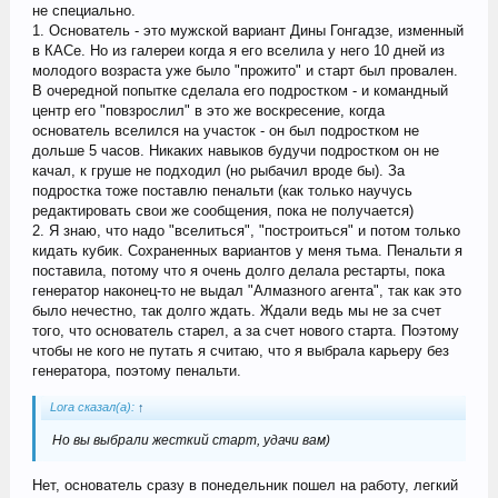
не специально.
1. Основатель - это мужской вариант Дины Гонгадзе, изменный
в КАСе. Но из галереи когда я его вселила у него 10 дней из
молодого возраста уже было "прожито" и старт был провален.
В очередной попытке сделала его подростком - и командный
центр его "повзрослил" в это же воскресение, когда
основатель вселился на участок - он был подростком не
дольше 5 часов. Никаких навыков будучи подростком он не
качал, к груше не подходил (но рыбачил вроде бы). За
подростка тоже поставлю пенальти (как только научусь
редактировать свои же сообщения, пока не получается)
2. Я знаю, что надо "вселиться", "построиться" и потом только
кидать кубик. Сохраненных вариантов у меня тьма. Пенальти я
поставила, потому что я очень долго делала рестарты, пока
генератор наконец-то не выдал "Алмазного агента", так как это
было нечестно, так долго ждать. Ждали ведь мы не за счет
того, что основатель старел, а за счет нового старта. Поэтому
чтобы не кого не путать я считаю, что я выбрала карьеру без
генератора, поэтому пенальти.
Lora сказал(а):
↑
Но вы выбрали жесткий старт, удачи вам)
Нет, основатель сразу в понедельник пошел на работу, легкий