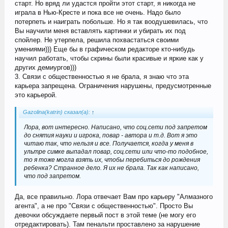
старт. Но вряд ли удастся пройти этот старт, я никогда не
играла в Нью-Кресте и пока все не очень. Надо было
потерпеть и наиграть побольше. Но я так воодушевилась, что
Вы научили меня вставлять картинки и убирать их под
спойлер. Не утерпела, решила похвастаться своими
умениями))) Еще бы в графическом редакторе кто-нибудь
научил работать, чтобы скрины были красивые и яркие как у
других демиургов)))
3. Связи с общественностью я не брала, я знаю что эта
карьера запрещена. Ограничения нарушены, предусмотренные
это карьерой.
Gazolina(katrin) сказал(а):
↑
Лора, вот интересно. Написано, что соц.сети под запретом
до снятия науки и игрока, повар - автора и т.д. Вот я это
читаю так, что нельзя и все. Получается, когда у меня в
ультре симке выпадал повар, соц.сети или что-то подобное,
то я тоже могла взять их, чтобы перебиться до рождения
ребенка? Странное дело. Я их не брала. Так как написано,
что под запретом.
Да, все правильно. Лора отвечает Вам про карьеру "Алмазного
агента", а не про "Связи с общественностью". Просто Вы
девочки обсуждаете первый пост в этой теме (не могу его
отредактировать). Там пенальти проставлено за нарушение