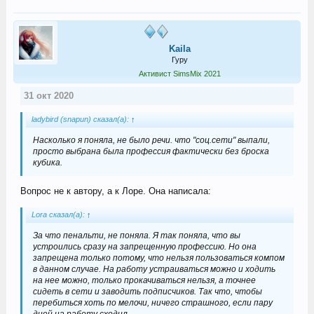
Kaila
Гуру
Активист SimsMix 2021
31 окт 2020
ladybird (snapun) сказал(а):
↑
Насколько я поняла, не было речи. что "соц.сети" выпали,
просто выбрана была профессия фактически без броска
кубика.
Вопрос не к автору, а к Лоре. Она написала:
Lora сказал(а):
↑
За что пенальти, не поняла. Я так поняла, что вы
устроились сразу на запрещенную профессию. Но она
запрещена только потому, что нельзя пользоваться компом
в данном случае. На работу устраиваться можно и ходить
на нее можно, только прокачиваться нельзя, а точнее
сидеть в сети и заводить подписчиков. Так что, чтобы
перебиться хоть по мелочи, ничего страшного, если пару
дней на работу сходил.