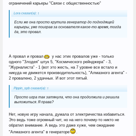
ограничений карьеры "Связи с общественностью"
Lora сказал(а):
↑
Если же она просто крутила генератор до подходящей
карьеры, уже поиграв за основателя какое-то время, тогда
да, это провал.
А провал и провал
у нас этих провалов уже - только
одного "Злодея" штук 5, "Космического рейнджера" - 3,
"Журналиста" - 1 (вот это жесть, на 7 уровне все встало и
никуда не движется производительность), "Алмазного агента" -
2 провалено, 2 удачных. И вот этот пятый.
Pippin_spb сказал(а):
↑
Просто игра так затянула, что она продолжила и решила
выложиться. Я права?
Нет, новую игру начала, думала от электричества избавиться.
Это ведь тоже огромный чит, но на него почему-то никто не
обратил внимание. А ведь это даже хуже, чем ожидание
"Алмазного агента" в генераторе
.