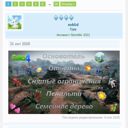
1
2
3
4
5
6
→
36
Вперёд >
evklid
Гуру
Активист SimsMix 2021
31 окт 2020
Последнее редактирование:
9 ноя 2025