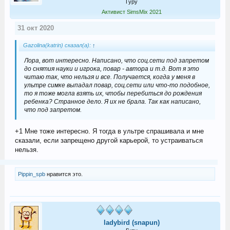
Гуру
Активист SimsMix 2021
31 окт 2020
Gazolina(katrin) сказал(а):
↑
Лора, вот интересно. Написано, что соц.сети под запретом
до снятия науки и игрока, повар - автора и т.д. Вот я это
читаю так, что нельзя и все. Получается, когда у меня в
ультре симке выпадал повар, соц.сети или что-то подобное,
то я тоже могла взять их, чтобы перебиться до рождения
ребенка? Странное дело. Я их не брала. Так как написано,
что под запретом.
+1 Мне тоже интересно. Я тогда в ультре спрашивала и мне
сказали, если запрещено другой карьерой, то устраиваться
нельзя.
Pippin_spb
нравится это.
ladybird (snapun)