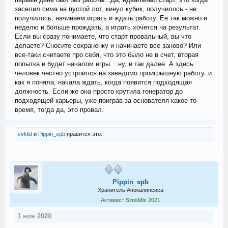
заселил сима на пустой лот, кинул кубик, получилось - не
получилось, начинаем играть и ждать работу. Ее так можно и
неделю и больше прождать, а играть хочется на результат.
Если вы сразу понимаете, что старт провальный, вы что
делаете? Сносите сохраненку и начинаете все заново? Или
все-таки считаете про себя, что это было не в счет, вторая
попытка и будет началом игры... ну, и так далее. А здесь
человек честно устроился на заведомо проигрышную работу, и
как я поняла, начала ждать, когда появится подходящая
должность. Если же она просто крутила генератор до
подходящей карьеры, уже поиграв за основателя какое-то
время, тогда да, это провал.
evklid
и
Pippin_spb
нравится это.
Pippin_spb
Хранитель Апокалипсиса
Активист SimsMix 2021
1 ноя 2020