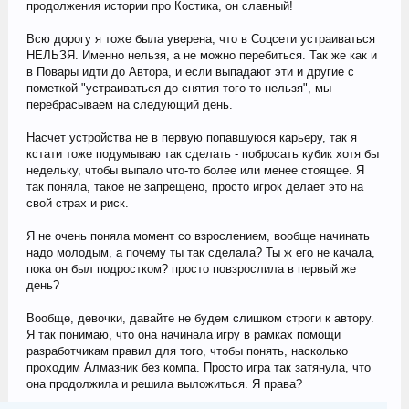
продолжения истории про Костика, он славный!
Всю дорогу я тоже была уверена, что в Соцсети устраиваться
НЕЛЬЗЯ. Именно нельзя, а не можно перебиться. Так же как и
в Повары идти до Автора, и если выпадают эти и другие с
пометкой "устраиваться до снятия того-то нельзя", мы
перебрасываем на следующий день.
Насчет устройства не в первую попавшуюся карьеру, так я
кстати тоже подумываю так сделать - побросать кубик хотя бы
недельку, чтобы выпало что-то более или менее стоящее. Я
так поняла, такое не запрещено, просто игрок делает это на
свой страх и риск.
Я не очень поняла момент со взрослением, вообще начинать
надо молодым, а почему ты так сделала? Ты ж его не качала,
пока он был подростком? просто повзрослила в первый же
день?
Вообще, девочки, давайте не будем слишком строги к автору.
Я так понимаю, что она начинала игру в рамках помощи
разработчикам правил для того, чтобы понять, насколько
проходим Алмазник без компа. Просто игра так затянула, что
она продолжила и решила выложиться. Я права?