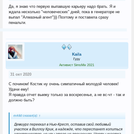
Да, я знаю что первую выпавшую карьеру надо брать. Я и
ждала несколько "человеческих" дней, пока в генераторе не
выпал "Алмазный агент"))) Поэтому и поставила сразу
пенальти.
Kaila
Гуру
Активист SimsMix 2021
31 окт 2020
С почином! Костик ну очень симпатичный молодой человек!
Удачи ему!
Я правда отчет выижу только за воскресенье, а не вс-чт - так и
должно быть?
evklid сказал(а):
↑
Демиург переехал в Нью-Крест, оставив свой любимый
участок в Виллоу Крик, в надежде, что перестанет копиться
электричество, но увы этого не произошло. Черты участка