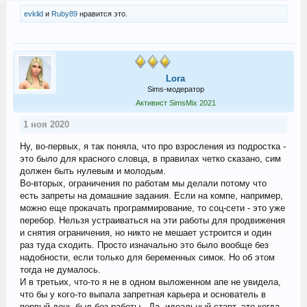
evklid
и
Ruby89
нравится это.
Lora
Sims-модератор
Активист SimsMix 2021
1 ноя 2020
Ну, во-первых, я так поняла, что про взросления из подростка -
это было для красного словца, в правилах четко сказано, сим
должен быть нулевым и молодым.
Во-вторых, ограничения по работам мы делали потому что
есть запреты на домашние задания. Если на компе, например,
можно еще прокачать программирование, то соц-сети - это уже
перебор. Нельзя устраиваться на эти работы для продвижения
и снятия ограничения, но никто не мешает устроится и один
раз туда сходить. Просто изначально это было вообще без
надобности, если только для беременных симок. Но об этом
тогда не думалось.
И в третьих, что-то я не в одном выложенном апе не увидела,
что бы у кого-то выпала запретная карьера и основатель в
первый день был без работы...Да, идеальный старт, это когда