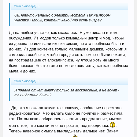
Kaila сказал(а):
↑
Ой, что-то неладно с электричеством. Так на любом
участке? Моды, контент какой-то есть в игре?
Да на любом участке, как оказалось. Я уже писала в теме
обсуждения. Из модов только командный центр и мод, чтобы
из дерева не исчезали иконки симов, но эта проблема была и
до них. Из доп контента только маленькие домики, которыми я
заменила особняки, чтобы городки хоть немного были похожи,
на пострадавшие от апокалипсиса, ну чтобы хоть не много
было похоже. Но это тоже не могло повлиять, так как проблема
была и до них.
Kaila сказал(а):
↑
Я правда отчет выижу только за воскресенье, а не вс-чт -
так и должно быть?
. Да, это я нажала какую-то кнопочку, сообщение перестало
редактироваться. Что делать было не понятно и разместила
так. Потом пока собиралась выложить продолжение, мысли
моя о том, что косяки мне не простят, подтвердилась
.
Теперь наверное смысла выкладывать дальше нет. Зачем