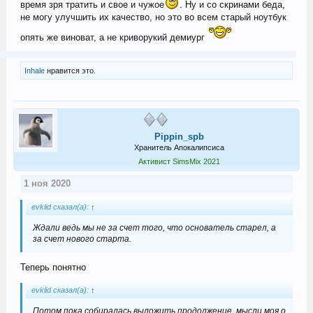
время зря тратить и свое и чужое
. Ну и со скринами беда,
не могу улучшить их качество, но это во всем старый ноутбук
опять же виноват, а не криворукий демиург
Inhale
нравится это.
Pippin_spb
Хранитель Апокалипсиса
Активист SimsMix 2021
1 ноя 2020
evklid сказал(а):
↑
Ждали ведь мы не за счет того, что основатель старел, а
за счет нового старта.
Теперь понятно
evklid сказал(а):
↑
Потом пока собиралась выложить продолжение, мысли моя о