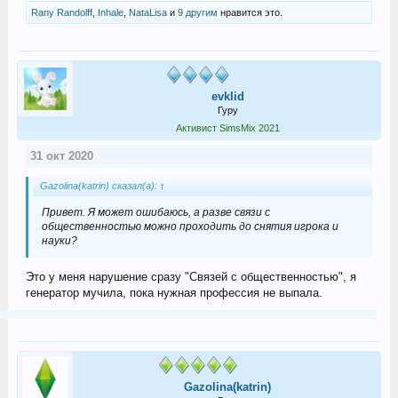
Rany Randolff
,
Inhale
,
NataLisa
и
9 другим
нравится это.
evklid
Гуру
Активист SimsMix 2021
31 окт 2020
Gazolina(katrin) сказал(а):
↑
Привет. Я может ошибаюсь, а разве связи с
общественностью можно проходить до снятия игрока и
науки?
Это у меня нарушение сразу "Связей с общественностью", я
генератор мучила, пока нужная профессия не выпала.
Gazolina(katrin)