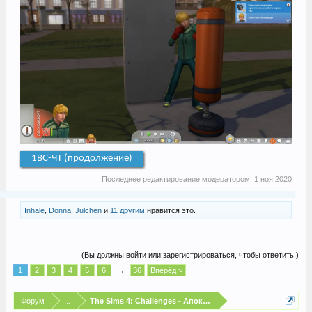
1ВС-ЧТ (продолжение)
Последнее редактирование модератором:
1 ноя 2020
Inhale
,
Donna
,
Julchen
и
11 другим
нравится это.
(Вы должны войти или зарегистрироваться, чтобы ответить.)
1
2
3
4
5
6
→
36
Вперёд >
Форум
...
The Sims 4: Challenges - Апокалипсис