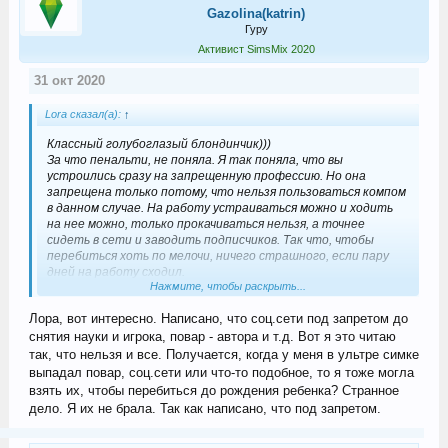
Gazolina(katrin)
Гуру
Активист SimsMix 2020
31 окт 2020
Lora сказал(а):
↑
Классный голубоглазый блондинчик)))
За что пенальти, не поняла. Я так поняла, что вы
устроились сразу на запрещенную профессию. Но она
запрещена только потому, что нельзя пользоваться компом
в данном случае. На работу устраиваться можно и ходить
на нее можно, только прокачиваться нельзя, а точнее
сидеть в сети и заводить подписчиков. Так что, чтобы
перебиться хоть по мелочи, ничего страшного, если пару
дней на работу сходил.
Нажмите, чтобы раскрыть...
Очень неудачный старт, если вы долго основателем работу
ждали, успеет? Справится, прямо переживаю уже за него) Не
Лора, вот интересно. Написано, что соц.сети под запретом до
проще было все начать с самого начала? В конце концов,
основателем можно было сразу выбрать из первой
снятия науки и игрока, повар - автора и т.д. Вот я это читаю
проходимой профессии, которая выпадет. Но вы выбрали
так, что нельзя и все. Получается, когда у меня в ультре симке
жесткий старт, удачи вам)
выпадал повар, соц.сети или что-то подобное, то я тоже могла
взять их, чтобы перебиться до рождения ребенка? Странное
дело. Я их не брала. Так как написано, что под запретом.