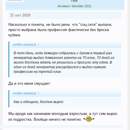
Гуру
Активист SimsMix 2021
31 окт 2020
Насколько я поняла, не было речи. что "соц.сети" выпали,
просто выбрана была профессия фактически без броска
кубика.
evklid сказал(а):
↑
В тот день, кода демиург собралась с духом в первый раз
генератор выдал Алмазного агента на 70 клик, 70 дней из
жизни Костика ждать не решились и бросили эту идею. В
один из дней генератор расщедрился и выдал нужную
профессию на третий клик.
Да и это меня смущает:
evklid сказал(а):
↑
Как и обещали, Костик вырос
Мы вроде как начинаем молодым взрослым, а тут сим вырос
из подростка. Вообще ничего не понятно.