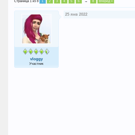
Страница 1 из 8
1
2
3
4
5
6
→
8
Вперёд >
25 янв 2022
vloggy
Участник