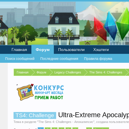
Главная
Форум
Пользователи
Хэштеги
Поиск сообщений
Последние сообщения
Правила форума
Главная
Форум
Legacy Challenges
The Sims 4: Challenges
Ultra-Extreme Apocalyp
TS4: Challenge
Тема в разделе "
The Sims 4: Challenges - Апокалипсис
", создана пользовател