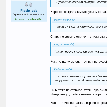
- Русалки помогают очищать местные
Pippin_spb
Хорошо обыграла мыслепузырь-то как! 
Хранитель Апокалипсиса
Активист SimsMix 2021
vloggy сказал(а):
↑
К вечеру в районе появились даже м
Славу не забыла отключить, или они в
vloggy сказал(а):
↑
А это - после того, как всю ночь лил
Кстати, получается, что при протекше
Kaila сказал(а):
↑
Если ты с ним не здоровалась (не зн
задружиться... и не дотянули до друз
Я бы тоже не ставила, хотя Лора обыч
Я еще вижу у тебя в пенальти игры с 
Насчет лечения лагов и игрового време