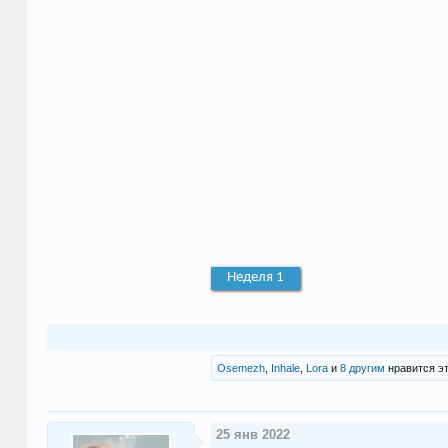
Неделя 1
Osemezh
,
Inhale
,
Lora
и
8 другим
нравится эт
25 янв 2022