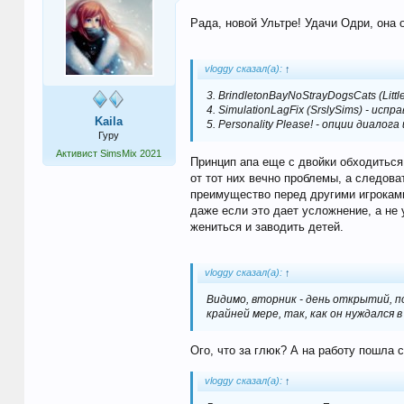
Рада, новой Ультре! Удачи Одри, она
vloggy сказал(а):
↑
3. BrindletonBayNoStrayDogsCats (L
4. SimulationLagFix (SrslySims) - ис
Kaila
5. Personality Please! - опции диал
Гуру
Активист SimsMix 2021
Принцип апа еще с двойки обходиться 
от тот них вечно проблемы, а следова
преимущество перед другими игроками.
даже если это дает усложнение, а не
жениться и заводить детей.
vloggy сказал(а):
↑
Видимо, вторник - день открытий, п
крайней мере, так, как он нуждался 
Ого, что за глюк? А на работу пошла
vloggy сказал(а):
↑