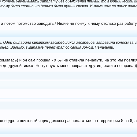
е хотели увеличивать зарплату без объяснения причин, то в юридической
тому было сложно, но деньги были нужны срочно. И мама начала поиск нов
 а потом потомство заводить? Иначе не пойму к чему столько раз работу
ы. Одри ошпарила кипятком заскребшихся зловредов, заправила волосы за у
онер. Видимо, в маразме перепутал со своим домом.
Пенальти.
комилась) и он сам прошел - я бы не ставила пенальти, на это мы повлия
 до друзей, имхо. Но тут пусть меня поправят другие, если я не права ))
е ведро и почтовый ящик должны располагаться на территории 8 на 8, а