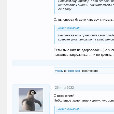
Вот вам еще пример. Если экологи н
недостаток знаний. Подкопаться к э
ее плану.
О, вы сперва будете карьеру снимать,
vloggy сказал(а):
↑
Бессонная ночь приносила свои плод
коврике умостился тот самый пенси
Если ты с ним не здоровалась (не зна
пытались задружиться... и не дотянули
vloggy
и
Pippin_spb
нравится это.
25 янв 2022
С открытием!
Небольшое замечание к дому, мусорно
vloggy сказал(а):
↑