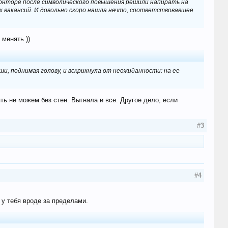
 конторе после символического повышения решили напирать на
ых вакансий. И довольно скоро нашла нечто, соответствовавшее
 менять ))
ши, поднимая голову, и вскрикнула от неожиданности: на ее
ть не можем без стен. Выгнала и все. Другое дело, если
#3
#4
 у тебя вроде за пределами.