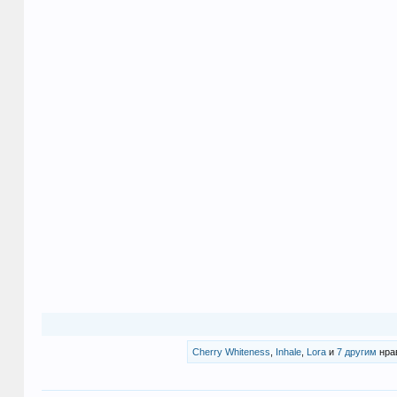
Cherry Whiteness
,
Inhale
,
Lora
и
7 другим
нрав