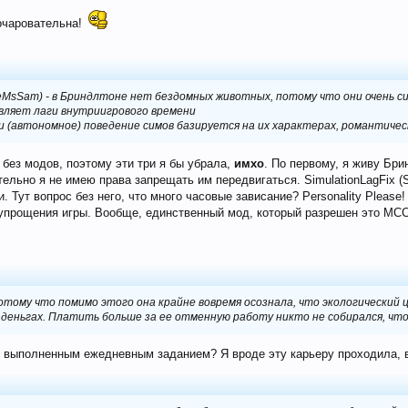
 очаровательна!
ittleMsSam) - в Бриндлтоне нет бездомных животных, потому что они очень 
правляет лаги внутриигрового времени
ога и (автономное) поведение симов базируется на их характерах, романтич
без модов, поэтому эти три я бы убрала,
имхо
. По первому, я живу Бр
тельно я не имею права запрещать им передвигаться. SimulationLagFix (
 Тут вопрос без него, что много часовые зависание? Personality Please
 упрощения игры. Вообще, единственный мод, который разрешен это МСС
отому что помимо этого она крайне вовремя осознала, что экологический ц
в деньгах. Платить больше за ее отменную работу никто не собирался, что
 с выполненным ежедневным заданием? Я вроде эту карьеру проходила, 