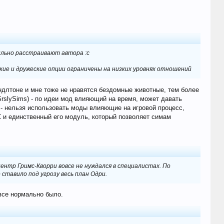
сильно расстраивают автора :с
еские и дружеские опции ограничены на низких уровнях отношений
индлтоне и мне тоже не нравятся бездомные животные, тем более
SrslySims) - по идеи мод влияющий на время, может давать
! - нельзя использовать моды влияющие на игровой процесс,
 и единственный его модуль, который позволяет симам
ентр Гримс-Кворри вовсе не нуждался в специалистах. По
 ставило под угрозу весь план Одри.
все нормально было.