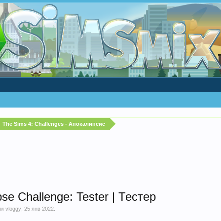
The Sims 4: Challenges - Апокалипсис
se Challenge: Tester | Тестер
ем
vloggy
,
25 янв 2022
.