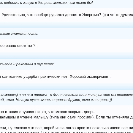
 водоемы и живут в два раза меньше, чем могли бы!
Удивительно, что вообще русалка делает в Эвергрин?..)) я че-то думала
естные знаменитости.
се равно светятся?..
ась вода и раковины и туалета:
й сантехнике ущерба практически нет! Хороший эксперимент.
акомилась) и он сам прошел - я бы не ставила пенальти, на это мы повлият
ей, имхо. Но тут пусть меня поправят другие, если я не права ))
но в таких случаях пишет, что можно закрыть дверь.
малышом и чтение малышу (типа они сами просили). Если ты отменяла де
ни, ну сложно это все, порой из-за лагов просто несколько часов все ви