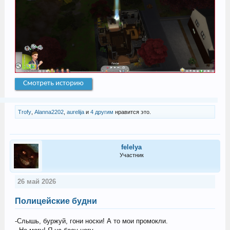
Смотреть историю
Trofy
,
Alanna2202
,
aurelija
и
4 другим
нравится это.
felelya
Участник
26 май 2026
Полицейские будни
-Слышь, буржуй, гони носки! А то мои промокли.