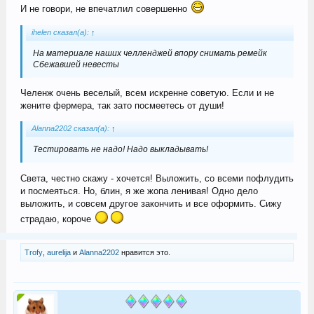
И не говори, не впечатлил совершенно
ihelen сказал(а):
↑
На материале наших челленджей впору снимать ремейк
Сбежавшей невесты
Челенж очень веселый, всем искренне советую. Если и не
жените фермера, так зато посмеетесь от души!
Alanna2202 сказал(а):
↑
Тестировать не надо! Надо выкладывать!
Света, честно скажу - хочется! Выложить, со всеми пофлудить
и посмеяться. Но, блин, я же жопа ленивая! Одно дело
выложить, и совсем другое закончить и все оформить. Сижу
страдаю, короче
Trofy
,
aurelija
и
Alanna2202
нравится это.