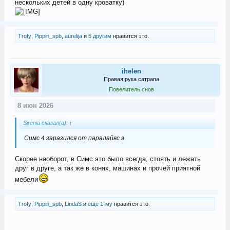
нескольких детей в одну кроватку)
Trofy
,
Pippin_spb
,
aurelija
и
5 другим
нравится это.
ihelen
Правая рука сатрапа
Повелитель снов
8 июн 2026
Sirenia сказал(а):
↑
Симс 4 заразился от паралайвс э
Скорее наоборот, в Симс это было всегда, стоять и лежать
друг в друге, а так же в конях, машинах и прочей приятной
мебели
Trofy
,
Pippin_spb
,
LindaS
и
ещё 1-му
нравится это.