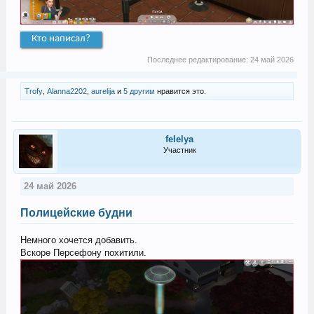
Кто написал?
Последнее редактирование:
24 май 2026
Trofy
,
Alanna2202
,
aurelija
и
5 другим
нравится это.
felelya
Участник
24 май 2026
Полицейские будни
Немного хочется добавить.
Вскоре Персефону похитили.