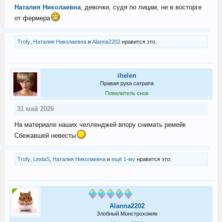
Наталия Николаевна
, девочки, судя по лицам, не в восторге
от фермера
Trofy
,
Наталия Николаевна
и
Alanna2202
нравится это.
ihelen
Правая рука сатрапа
Повелитель снов
31 май 2026
На материале наших челленджей впору снимать ремейк
Сбежавшей невесты
Trofy
,
LindaS
,
Наталия Николаевна
и
ещё 1-му
нравится это.
Alanna2202
Злобный Монстрохомяк