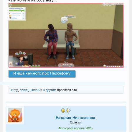
- Не могу! Я на босу ногу...
И ещё немного про Персефону
Trofy
,
dzidzi
,
LindaS
и
4 другим
нравится это.
Наталия Николаевна
Оракул
Фотограф апреля 2025