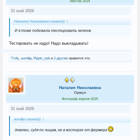
Мистик 2024
31 май 2026
Наталия Николаевна сказал(а):
↑
И я тоже побежала тестировать челенж.
Тестировать не надо! Надо выкладывать!
Trofy
,
aurelija
,
Pippin_spb
и
2 другим
нравится это.
Наталия Николаевна
Оракул
Фотограф апреля 2025
31 май 2026
aurelija сказал(а):
↑
девочки, судя по лицам, не в восторге от фермера