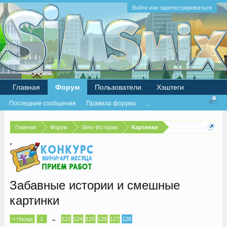
Войти или зарегистрироваться
Главная
Форум
Пользователи
Хэштеги
Последние сообщения
Правила форума
...
Главная
Форум
Sims-Истории
Картинки
Забавные истории и смешные
картинки
< Назад
1
←
123
124
125
126
127
128