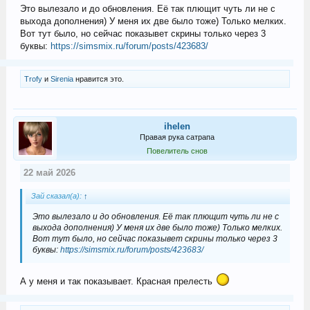
Это вылезало и до обновления. Её так плющит чуть ли не с
выхода дополнения) У меня их две было тоже) Только мелких.
Вот тут было, но сейчас показывет скрины только через 3
буквы:
https://simsmix.ru/forum/posts/423683/
Trofy
и
Sirenia
нравится это.
ihelen
Правая рука сатрапа
Повелитель снов
22 май 2026
Зай сказал(а):
↑
Это вылезало и до обновления. Её так плющит чуть ли не с
выхода дополнения) У меня их две было тоже) Только мелких.
Вот тут было, но сейчас показывет скрины только через 3
буквы:
https://simsmix.ru/forum/posts/423683/
А у меня и так показывает. Красная прелесть