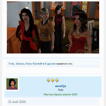
Trofy
,
Simaxa
,
Rany Randolff
и
8 другим
нравится это.
aurelija
Гуру
Мастер образа апреля 2026
31 май 2026