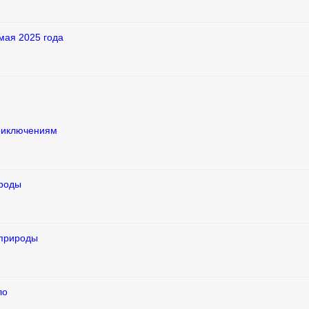
мая 2025 года
приключениям
ироды
 природы
ло