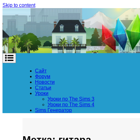
Skip to content
Сайт
Форум
Новости
Статьи
Уроки
Уроки по The Sims 3
Уроки по The Sims 4
Sims Генератор
Метка: гитара