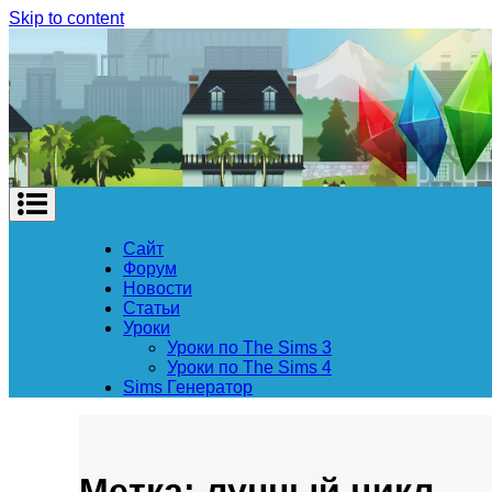
Skip to content
Сайт
Форум
Новости
Статьи
Уроки
Уроки по The Sims 3
Уроки по The Sims 4
Sims Генератор
Метка: лунный цикл