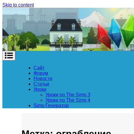
Skip to content
Сайт
Форум
Новости
Статьи
Уроки
Уроки по The Sims 3
Уроки по The Sims 4
Sims Генератор
Метка: ограбление