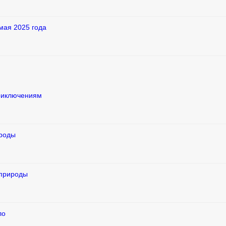
мая 2025 года
приключениям
ироды
 природы
ло