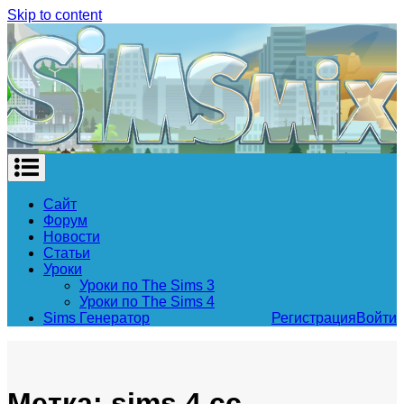
Skip to content
Сайт
Форум
Новости
Статьи
Уроки
Уроки по The Sims 3
Уроки по The Sims 4
Sims Генератор
Регистрация
Войти
Метка: sims 4 cc