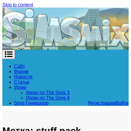
Skip to content
Сайт
Форум
Новости
Статьи
Уроки
Уроки по The Sims 3
Уроки по The Sims 4
Sims Генератор
Регистрация
Войти
Метка: stuff pack