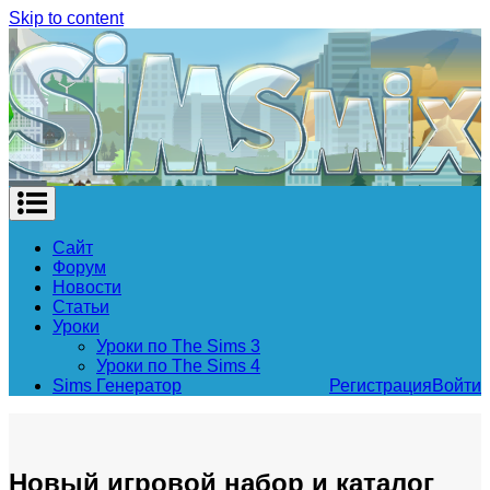
Skip to content
Сайт
Форум
Новости
Статьи
Уроки
Уроки по The Sims 3
Уроки по The Sims 4
Sims Генератор
Регистрация
Войти
Новый игровой набор и каталог