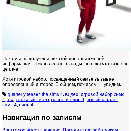
Пока мы не получили никакой дополнительной
информации сложно делать выводы, но пока что тизер не
цепляет.
Хотя игровой набор, посвященный семье вызывает
определенный интерес. В общем, поживем — увидим.
quarterly teaser
,
the sims 4
,
видео
,
игровой набор симс
4
,
квартальный тизер
,
новости симс 4
,
новый каталог
симс 4
,
симс 4
Навигация по записям
Ваш голос имеет значение! Помогите разработчикам