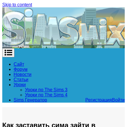
Skip to content
Сайт
Форум
Новости
Статьи
Уроки
Уроки по The Sims 3
Уроки по The Sims 4
Sims Генератор
Регистрация
Войти
Как заставить сима зайти в