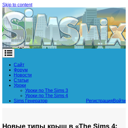
Skip to content
Сайт
Форум
Новости
Статьи
Уроки
Уроки по The Sims 3
Уроки по The Sims 4
Sims Генератор
Регистрация
Войти
Новые типы крыш в «The Sims 4: