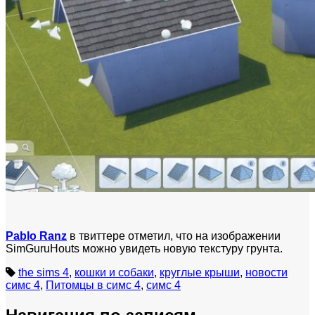
Pablo Ranz
в твиттере отметил, что на изображении
SimGuruHouts можно увидеть новую текстуру грунта.
the sims 4
,
кошки и собаки
,
круглые крыши
,
новости
симс 4
,
Питомцы в симс 4
,
симс 4