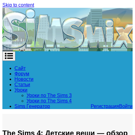
Skip to content
Сайт
Форум
Новости
Статьи
Уроки
Уроки по The Sims 3
Уроки по The Sims 4
Sims Генератор
Регистрация
Войти
The Sims 4: Детские вещи — обзор