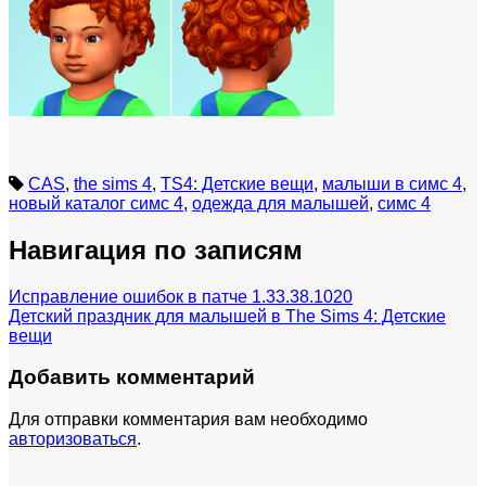
CAS
,
the sims 4
,
TS4: Детские вещи
,
малыши в симс 4
,
новый каталог симс 4
,
одежда для малышей
,
симс 4
Навигация по записям
Исправление ошибок в патче 1.33.38.1020
Детский праздник для малышей в The Sims 4: Детские
вещи
Добавить комментарий
Для отправки комментария вам необходимо
авторизоваться
.