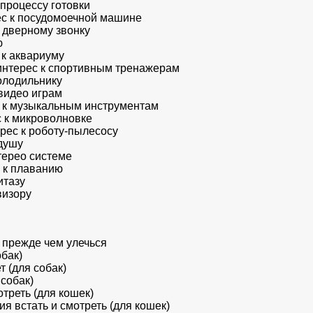
 процессу готовки
ес к посудомоечной машине
к дверному звонку
ю
 к аквариуму
 интерес к спортивным тренажерам
холодильнику
 видео играм
ес к музыкальным инструментам
с к микроволновке
рес к роботу-пылесосу
 душу
стерео системе
 к плаванию
итазу
визору
у прежде чем улечься
обак)
т (для собак)
 собак)
отреть (для кошек)
ия встать и смотреть (для кошек)