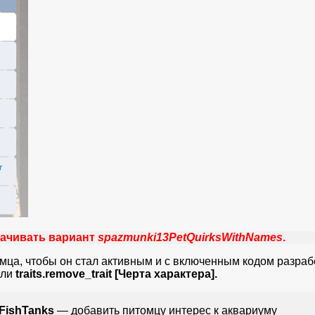
скачивать вариант
spazmunki13PetQuirksWithNames
.
омца, чтобы он стал активным и с включенным кодом разра
ли
traits.remove_trait [Черта характера].
d_FishTanks
— добавить питомцу интерес к аквариуму