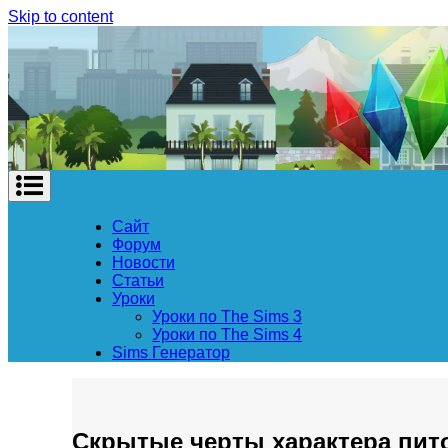
Skip to content
Сайт
Форум
Новости
Статьи
Уроки
Уроки по The Sims 3
Уроки по The Sims 4
Sims Генератор
Скрытые черты характера пит