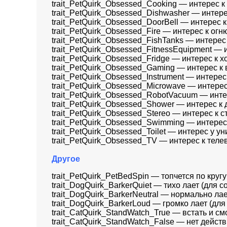
trait_PetQuirk_Obsessed_Cooking — интерес к
trait_PetQuirk_Obsessed_Dishwasher — интер
trait_PetQuirk_Obsessed_DoorBell — интерес 
trait_PetQuirk_Obsessed_Fire — интерес к огн
trait_PetQuirk_Obsessed_FishTanks — интерес
trait_PetQuirk_Obsessed_FitnessEquipment —
trait_PetQuirk_Obsessed_Fridge — интерес к 
trait_PetQuirk_Obsessed_Gaming — интерес к
trait_PetQuirk_Obsessed_Instrument — интер
trait_PetQuirk_Obsessed_Microwave — интере
trait_PetQuirk_Obsessed_RobotVacuum — инте
trait_PetQuirk_Obsessed_Shower — интерес к
trait_PetQuirk_Obsessed_Stereo — интерес к 
trait_PetQuirk_Obsessed_Swimming — интерес
trait_PetQuirk_Obsessed_Toilet — интерес у ун
trait_PetQuirk_Obsessed_TV — интерес к теле
Другое
trait_PetQuirk_PetBedSpin — топчется по круг
trait_DogQuirk_BarkerQuiet — тихо лает (для с
trait_DogQuirk_BarkerNeutral — нормально лае
trait_DogQuirk_BarkerLoud — громко лает (для
trait_CatQuirk_StandWatch_True — встать и см
trait_CatQuirk_StandWatch_False — нет действ