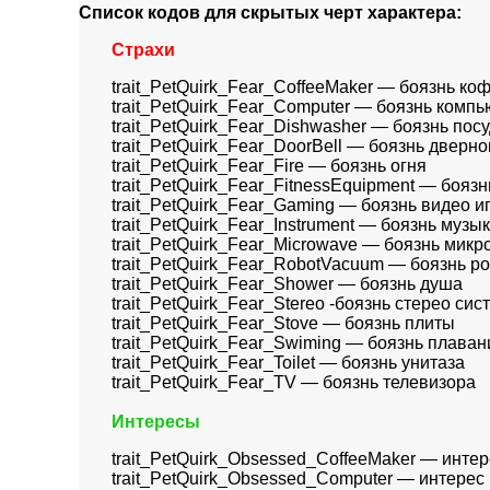
Список кодов для скрытых черт характера:
Страхи
trait_PetQuirk_Fear_CoffeeMaker — боязнь ко
trait_PetQuirk_Fear_Computer — боязнь комп
trait_PetQuirk_Fear_Dishwasher — боязнь по
trait_PetQuirk_Fear_DoorBell — боязнь дверно
trait_PetQuirk_Fear_Fire — боязнь огня
trait_PetQuirk_Fear_FitnessEquipment — бояз
trait_PetQuirk_Fear_Gaming — боязнь видео и
trait_PetQuirk_Fear_Instrument — боязнь муз
trait_PetQuirk_Fear_Microwave — боязнь мик
trait_PetQuirk_Fear_RobotVacuum — боязнь р
trait_PetQuirk_Fear_Shower — боязнь душа
trait_PetQuirk_Fear_Stereo -боязнь стерео си
trait_PetQuirk_Fear_Stove — боязнь плиты
trait_PetQuirk_Fear_Swiming — боязнь плаван
trait_PetQuirk_Fear_Toilet — боязнь унитаза
trait_PetQuirk_Fear_TV — боязнь телевизора
Интересы
trait_PetQuirk_Obsessed_CoffeeMaker — интер
trait_PetQuirk_Obsessed_Computer — интерес