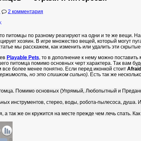
и
2 комментария
что питомцы по разному реагируют на одни и те же вещи. Н
ицирует хозяин. В игре множество вещей, который могут пуг
 статье мы расскажем, как изменить или удалить эти скрытые
цев
Playable Pets
, то в дополнение к нему можно поставить
шего питомца помимо основных черт характера. Так вам буде
м все более менее понятно. Если перед иконкой стоит
Afrai
держимость, но это слишком сильно)
. Есть так же несколь
итомца. Помимо основных (Упрямый, Любопытный и Предан
ных инструментов, стерео, воды, робота-пылесоса, душа. И
, а так же он кружится на месте прежде чем лечь спать. Как