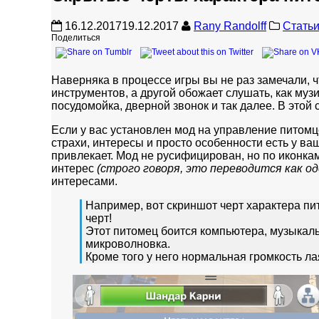
16.12.2017
19.12.2017
Rany Randolff
Стать
Поделиться
Наверняка в процессе игры вы не раз замечали, 
инструментов, а другой обожает слушать, как муз
посудомойка, дверной звонок и так далее. В этой
Если у вас установлен мод на управление питом
страхи, интересы и просто особенности есть у ва
привлекает. Мод не русифицирован, но по иконка
интерес
(строго говоря, это переводится как о
интересами.
Например, вот скриншот черт характера п
черт!
Этот питомец боится компьютера, музыкаль
микроволновка.
Кроме того у него нормальная громкость лая