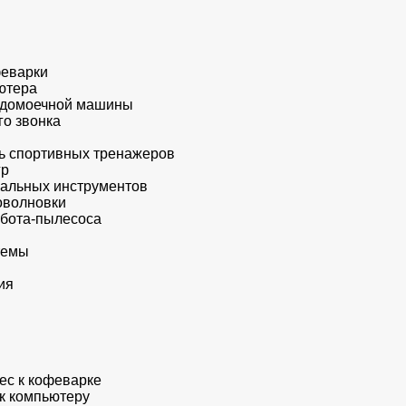
феварки
ьютера
судомоечной машины
го звонка
нь спортивных тренажеров
гр
ыкальных инструментов
роволновки
обота-пылесоса
стемы
ия
ес к кофеварке
 к компьютеру