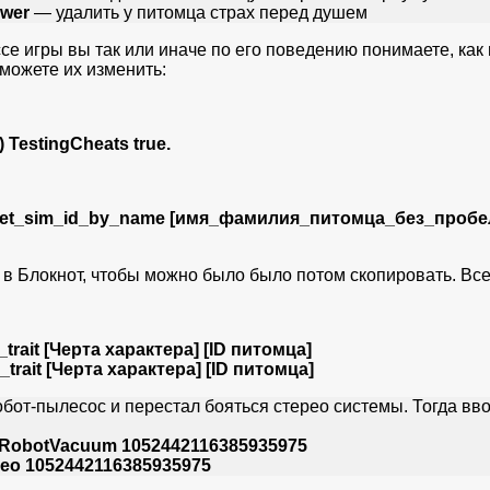
ower
— удалить у питомца страх перед душем
се игры вы так или иначе по его поведению понимаете, как и 
 можете их изменить:
) TestingCheats true.
get_sim_id_by_name
[имя_фамилия_питомца_без_пробе
 Блокнот, чтобы можно было было потом скопировать. Все
_trait [Черта характера] [ID питомца]
p_trait [Черта характера] [ID питомца]
обот-пылесос и перестал бояться стерео системы. Тогда в
sed_RobotVacuum 1052442116385935975
tereo 1052442116385935975