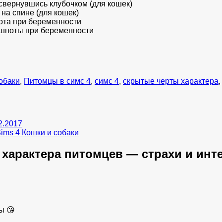
 свернувшись клубочком (для кошек)
 на спине (для кошек)
нота при беременности
тошноты при беременности
обаки
,
Питомцы в симс 4
,
симс 4
,
скрытые черты характера
2.2017
ims 4 Кошки и собаки
характера питомцев — страхи и инт
ы 😘