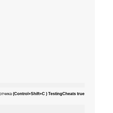
ботчика
(Control+Shift+C ) TestingCheats true