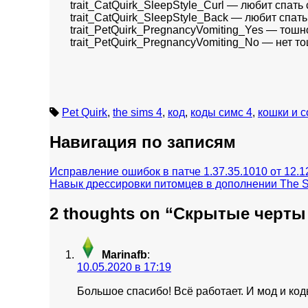
trait_CatQuirk_SleepStyle_Curl — любит спать
trait_CatQuirk_SleepStyle_Back — любит спать
trait_PetQuirk_PregnancyVomiting_Yes — тош
trait_PetQuirk_PregnancyVomiting_No — нет 
Pet Quirk
,
the sims 4
,
код
,
коды симс 4
,
кошки и с
Навигация по записям
Исправление ошибок в патче 1.37.35.1010 от 12.1
Навык дрессировки питомцев в дополнении The S
2 thoughts on “
Скрытые черты 
Marinafb
:
10.05.2020 в 17:19
Большое спасибо! Всё работает. И мод и код