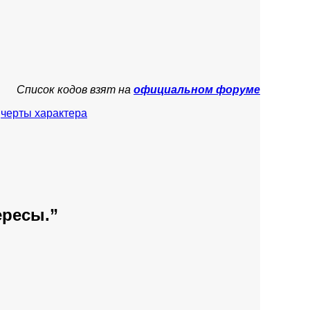
Список кодов взят на
официальном форуме
,
черты характера
ересы.
”