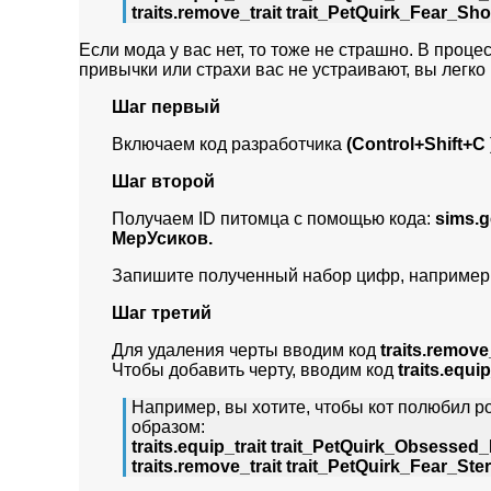
traits.remove_trait trait_PetQuirk_Fear_Sh
Если мода у вас нет, то тоже не страшно. В процес
привычки или страхи вас не устраивают, вы легко
Шаг первый
Включаем код разработчика
(Control+Shift+C 
Шаг второй
Получаем ID питомца с помощью кода:
sims.
МерУсиков.
Запишите полученный набор цифр, например в
Шаг третий
Для удаления черты вводим код
traits.remove
Чтобы добавить черту, вводим код
traits.equi
Например, вы хотите, чтобы кот полюбил р
образом:
traits.equip_trait trait_PetQuirk_Obses
traits.remove_trait trait_PetQuirk_Fear_S