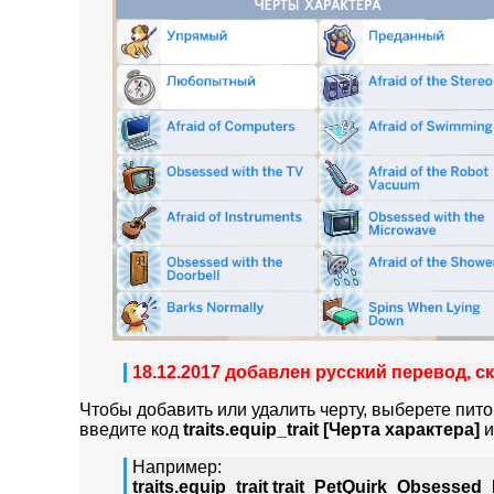
18.12.2017 добавлен русский перевод, 
Чтобы добавить или удалить черту, выберете пит
введите код
traits.equip_trait [Черта характера]
и
Например:
traits.equip_trait trait_PetQuirk_Obsesse