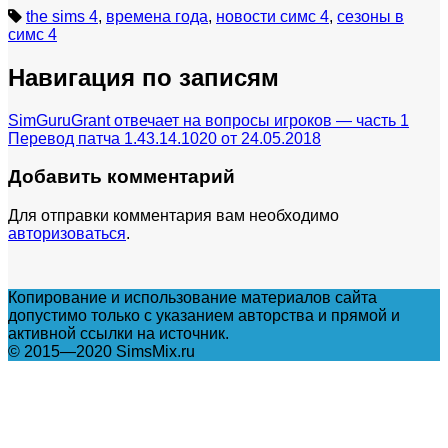
the sims 4
,
времена года
,
новости симс 4
,
сезоны в
симс 4
Навигация по записям
SimGuruGrant отвечает на вопросы игроков — часть 1
Перевод патча 1.43.14.1020 от 24.05.2018
Добавить комментарий
Для отправки комментария вам необходимо
авторизоваться
.
Копирование и использование материалов сайта
допустимо только с указанием авторства и прямой и
активной ссылки на источник.
© 2015—2020 SimsMix.ru