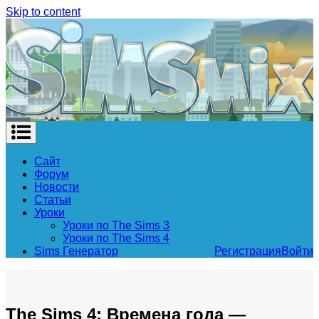
Skip to content
Сайт
Форум
Новости
Статьи
Уроки
Уроки по The Sims 3
Уроки по The Sims 4
Sims Генератор
Регистрация
Войти
The Sims 4: Времена года —