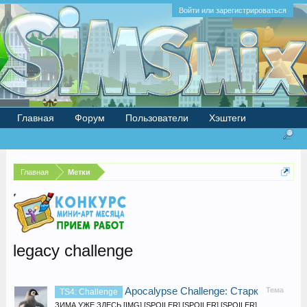
Войти или зарегистрироваться
Главная
Форум
Пользователи
Хэштеги
Главная
Метки
legacy challenge
Apocalypse Challenge: Старк
Тема
TS4: Challenge
ЗИМА УЖЕ ЗДЕСЬ [IMG] [SPOILER] [SPOILER] [SPOILER]