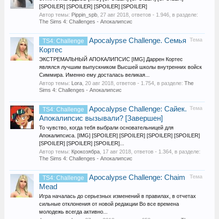
[SPOILER] [SPOILER] [SPOILER] [SPOILER]
Автор темы:
Pippin_spb
,
27 авг 2018
, ответов - 1.946, в разделе:
The Sims 4: Challenges - Апокалипсис
Apocalypse Challenge. Семья
Тема
TS4: Challenge
Кортес
ЭКСТРЕМАЛЬНЫЙ АПОКАЛИПСИС [IMG] Даррен Кортес
являлся лучшим выпускником Высшей школы внутренних войск
Симмира. Именно ему досталась великая...
Автор темы:
Lora
,
20 авг 2018
, ответов - 1.754, в разделе:
The
Sims 4: Challenges - Апокалипсис
Apocalypse Challenge: Сайек.
Тема
TS4: Challenge
Апокалипсис вызывали? [Завершен]
То чувство, когда тебя выбрали основательницей для
Апокалипсиса. [IMG] [SPOILER] [SPOILER] [SPOILER] [SPOILER]
[SPOILER] [SPOILER] [SPOILER]...
Автор темы:
Крокозябра
,
17 авг 2018
, ответов - 1.364, в разделе:
The Sims 4: Challenges - Апокалипсис
Apocalypse Challenge: Chaim
Тема
TS4: Challenge
Mead
Игра началась до серьезных изменений в правилах, в отчетах
сильные отклонения от новой редакции Во все времена
молодежь всегда активно...