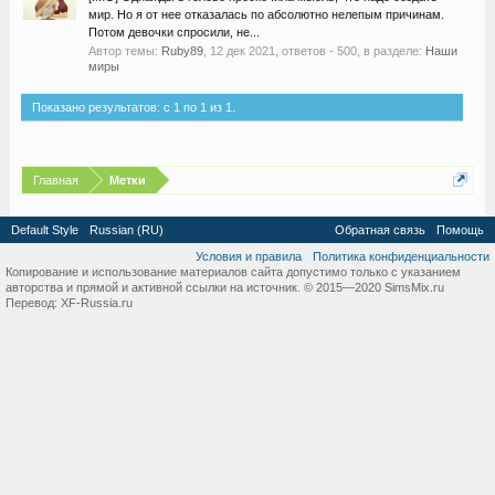
мир. Но я от нее отказалась по абсолютно нелепым причинам.
Потом девочки спросили, не...
Автор темы:
Ruby89
,
12 дек 2021
, ответов - 500, в разделе:
Наши
миры
Показано результатов: с 1 по 1 из 1.
Главная
Метки
Default Style
Russian (RU)
Обратная связь
Помощь
Условия и правила
Политика конфиденциальности
Копирование и использование материалов сайта допустимо только с указанием
авторства и прямой и активной ссылки на источник. © 2015—2020 SimsMix.ru
Перевод:
XF-Russia.ru