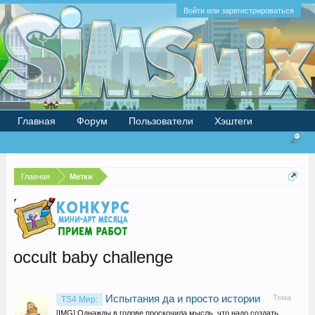
Войти или зарегистрироваться
Главная
Форум
Пользователи
Хэштеги
Главная
Метки
occult baby challenge
Испытания да и просто истории
Тема
TS4 Мир:
[IMG] Однажды в голове проскочила мысль, что надо создать