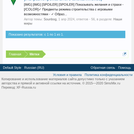
[IMG] [IMG] [SPOILER] [SPOILER] Показывать желания и страхи -
[/COLOR]✓ Предметы режима строительства с игровыми
возможностями - ✓ Образ...
Автор темы:
Sounbog
,
1 апр 2024
, ответов - 56, в разделе:
Наши
миры
Показано результатов: с 1 по 1 из 1.
Главная
Метки
Default Style
Russian (RU)
Обратная связь
Помощь
Условия и правила
Политика конфиденциальности
Копирование и использование материалов сайта допустимо только с указанием
авторства и прямой и активной ссылки на источник. © 2015—2020 SimsMix.ru
Перевод:
XF-Russia.ru