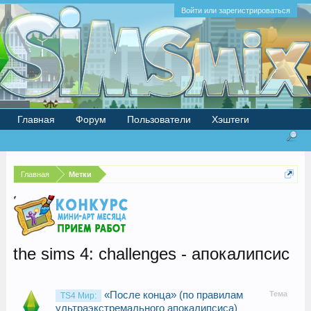
Войти или зарегистрироваться
Главная
Форум
Пользователи
Хэштеги
Главная
Метки
the sims 4: challenges - апокалипсис
«После конца» (по правилам
Тема
TS4 Мир:
ультраэкстремального апокалипсиса)