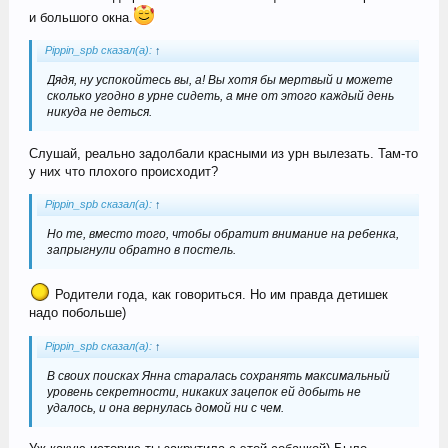
и большого окна.
Pippin_spb сказал(а):
↑
Дядя, ну успокойтесь вы, а! Вы хотя бы мертвый и можете
сколько угодно в урне сидеть, а мне от этого каждый день
никуда не деться.
Слушай, реально задолбали красными из урн вылезать. Там-то
у них что плохого происходит?
Pippin_spb сказал(а):
↑
Но те, вместо того, чтобы обратит внимание на ребенка,
запрыгнули обратно в постель.
Родители года, как говориться. Но им правда детишек
надо побольше)
Pippin_spb сказал(а):
↑
В своих поисках Янна старалась сохранять максимальный
уровень секретности, никаких зацепок ей добыть не
удалось, и она вернулась домой ни с чем.