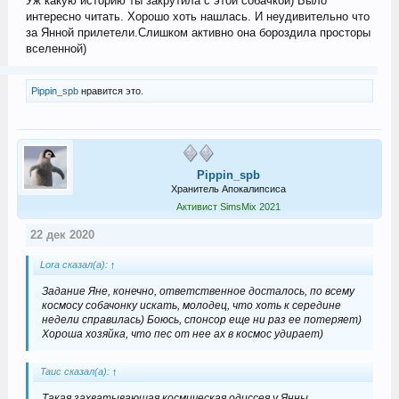
Уж какую историю ты закрутила с этой собачкой) Было
интересно читать. Хорошо хоть нашлась. И неудивительно что
за Янной прилетели.Слишком активно она бороздила просторы
вселенной)
Pippin_spb
нравится это.
Pippin_spb
Хранитель Апокалипсиса
Активист SimsMix 2021
22 дек 2020
Lora сказал(а):
↑
Задание Яне, конечно, ответственное досталось, по всему
космосу собачонку искать, молодец, что хоть к середине
недели справилась) Боюсь, спонсор еще ни раз ее потеряет)
Хороша хозяйка, что пес от нее ах в космос удирает)
Tauc сказал(а):
↑
Такая захватывающая космическая одиссея у Янны