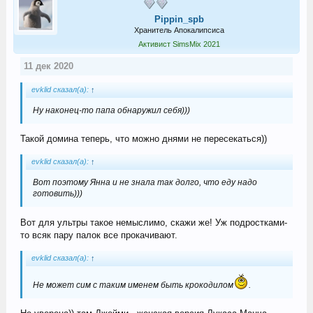
Pippin_spb
Хранитель Апокалипсиса
Активист SimsMix 2021
11 дек 2020
evklid сказал(а):
↑
Ну наконец-то папа обнаружил себя)))
Такой домина теперь, что можно днями не пересекаться))
evklid сказал(а):
↑
Вот поэтому Янна и не знала так долго, что еду надо
готовить)))
Вот для ультры такое немыслимо, скажи же! Уж подростками-
то всяк пару палок все прокачивают.
evklid сказал(а):
↑
Не может сим с таким именем быть крокодилом
.