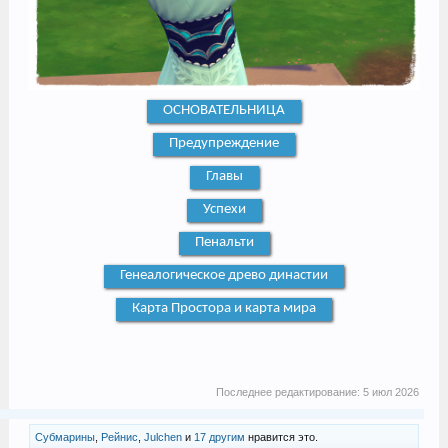
ОСНОВАТЕЛЬНИЦА
Предупреждение
Главы
Успехи
Пенальти
Генеалогическое древо династии
Карта Простора и карта мира
Последнее редактирование:
5 июл 2026
Субмарины
,
Рейнис
,
Julchen
и
17 другим
нравится это.