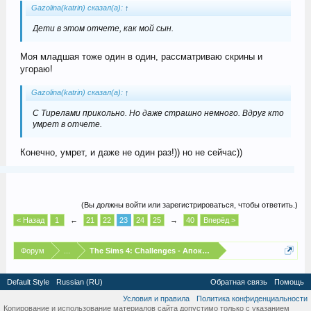
Gazolina(katrin) сказал(а):
↑
Дети в этом отчете, как мой сын.
Моя младшая тоже один в один, рассматриваю скрины и
угораю!
Gazolina(katrin) сказал(а):
↑
С Тирелами прикольно. Но даже страшно немного. Вдруг кто
умрет в отчете.
Конечно, умрет, и даже не один раз!)) но не сейчас))
(Вы должны войти или зарегистрироваться, чтобы ответить.)
< Назад
1
←
21
22
23
24
25
→
40
Вперёд >
Форум
...
The Sims 4: Challenges - Апокалипсис
Default Style
Russian (RU)
Обратная связь
Помощь
Условия и правила
Политика конфиденциальности
Копирование и использование материалов сайта допустимо только с указанием