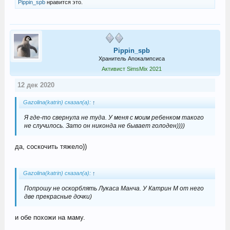
Pippin_spb
нравится это.
Pippin_spb
Хранитель Апокалипсиса
Активист SimsMix 2021
12 дек 2020
Gazolina(katrin) сказал(а):
↑
Я где-то свернула не туда. У меня с моим ребенком такого
не случилось. Зато он никонда не бывает голоден))))
да, соскочить тяжело))
Gazolina(katrin) сказал(а):
↑
Попрошу не оскорблять Лукаса Манча. У Катрин М от него
две прекрасные дочки)
и обе похожи на маму.