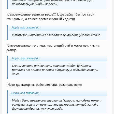
Николасе. Старая и привычная дешёвая мебель вдруг
показалась удобной и дорогой.
Самовнушение великая вещь))) Еще забыл бы про свои
танцульки, а то все время скучный ходит)))
Pippin_spb сказал(а):
↑
К тому же, находиться в теплице было одно удовольствие.
Замечательная теплица, настоящий рай и жары нет, как на
улице.
Pippin_spb сказал(а):
↑
Очень кстати поблизости оказался Мейс - бедолага
метался от одного ребенка к другому, а ведь обе матери
дома.
Некогда матерям, работают они, развиваются)))
Pippin_spb сказал(а):
↑
Мейсу были незнакомы терзания Гютора: молодежь может
возмущаться, а он помнил, что такое настоящий голод и
фруктовая диета, уж лучше рыба.