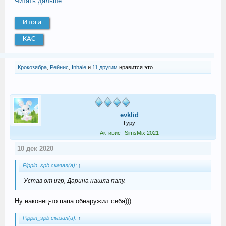
Читать дальше...
Итоги
КАС
Крокозябра
,
Рейнис
,
Inhale
и
11 другим
нравится это.
evklid
Гуру
Активист SimsMix 2021
10 дек 2020
Pippin_spb сказал(а):
↑
Устав от игр, Дарина нашла папу.
Ну наконец-то папа обнаружил себя)))
Pippin_spb сказал(а):
↑