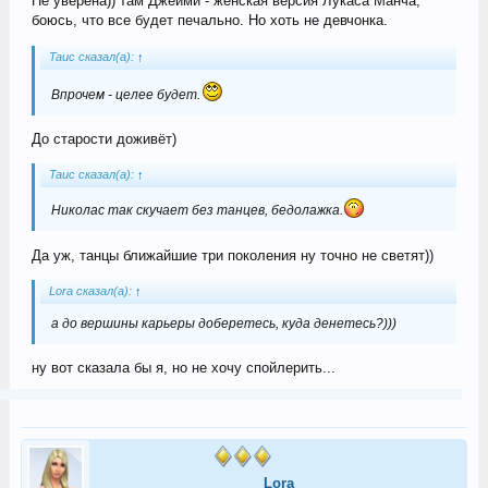
Не уверена)) там Джейми - женская версия Лукаса Манча,
боюсь, что все будет печально. Но хоть не девчонка.
Tauc сказал(а):
↑
Впрочем - целее будет.
До старости доживёт)
Tauc сказал(а):
↑
Николас так скучает без танцев, бедолажка.
Да уж, танцы ближайшие три поколения ну точно не светят))
Lora сказал(а):
↑
а до вершины карьеры доберетесь, куда денетесь?)))
ну вот сказала бы я, но не хочу спойлерить...
Lora