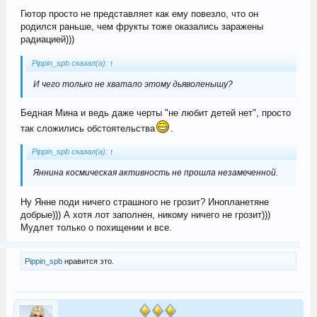
Гютор просто не представляет как ему повезло, что он
родился раньше, чем фрукты тоже оказались заражены
радиацией)))
Pippin_spb сказал(а):
↑
И чего только не хватало этому дьяволенышу?
Бедная Мина и ведь даже черты "не любит детей нет", просто
так сложились обстоятельства
.
Pippin_spb сказал(а):
↑
Яннина космическая активность не прошла незамеченной.
Ну Янне поди ничего страшного не грозит? Инопланетяне
добрые))) А хотя лот заполнен, никому ничего не грозит)))
Мудлет только о похищении и все.
Pippin_spb
нравится это.