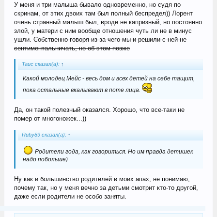
У меня и три малыша бывало одновременно, но судя по
скринам, от этих двоих там был полный беспредел)) Лорент
очень странный малыш был, вроде не капризный, но постоянно
злой, у матери с ним вообще отношения чуть ли не в минус
ушли.
Собственно говоря из-за чего мы и решили с ней не
сентиментальничать, но об этом позже
Tauc сказал(а):
↑
Какой молодец Мейс - весь дом и всех детей на себе тащит,
пока остальные вкалывают в поте лица.
Да, он такой полезный оказался. Хорошо, что все-таки не
помер от многоножек...))
Ruby89 сказал(а):
↑
Родители года, как говориться. Но им правда детишек
надо побольше)
Ну как и большинство родителей в моих апах; не понимаю,
почему так, но у меня вечно за детьми смотрит кто-то другой,
даже если родители не особо заняты.