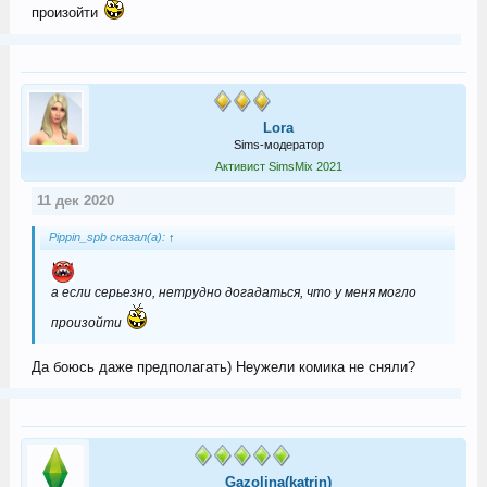
произойти
Lora
Sims-модератор
Активист SimsMix 2021
11 дек 2020
Pippin_spb сказал(а):
↑
а если серьезно, нетрудно догадаться, что у меня могло
произойти
Да боюсь даже предполагать) Неужели комика не сняли?
Gazolina(katrin)