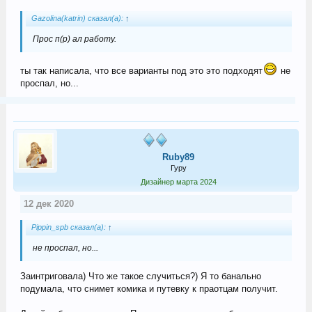
Gazolina(katrin) сказал(а):
↑
Прос п(р) ал работу.
ты так написала, что все варианты под это это подходят
не
проспал, но...
Ruby89
Гуру
Дизайнер марта 2024
12 дек 2020
Pippin_spb сказал(а):
↑
не проспал, но...
Заинтриговала) Что же такое случиться?) Я то банально
подумала, что снимет комика и путевку к праотцам получит.