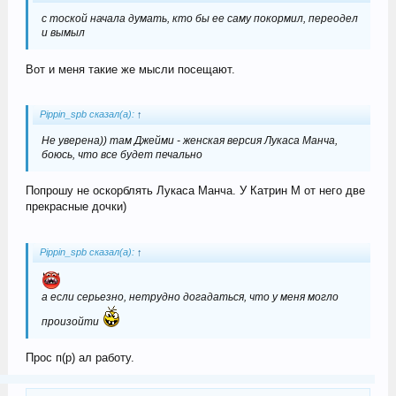
с тоской начала думать, кто бы ее саму покормил, переодел
и вымыл
Вот и меня такие же мысли посещают.
Pippin_spb сказал(а):
↑
Не уверена)) там Джейми - женская версия Лукаса Манча,
боюсь, что все будет печально
Попрошу не оскорблять Лукаса Манча. У Катрин М от него две
прекрасные дочки)
Pippin_spb сказал(а):
↑
а если серьезно, нетрудно догадаться, что у меня могло
произойти
Прос п(р) ал работу.