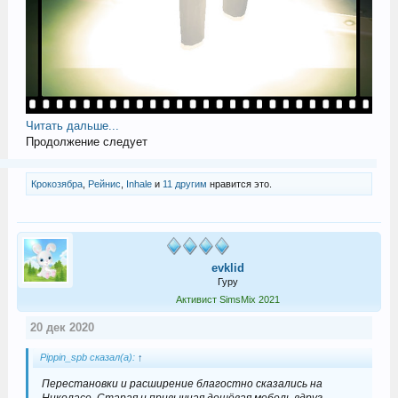
Читать дальше...
Продолжение следует
Крокозябра
,
Рейнис
,
Inhale
и
11 другим
нравится это.
evklid
Гуру
Активист SimsMix 2021
20 дек 2020
Pippin_spb сказал(а):
↑
Перестановки и расширение благостно сказались на