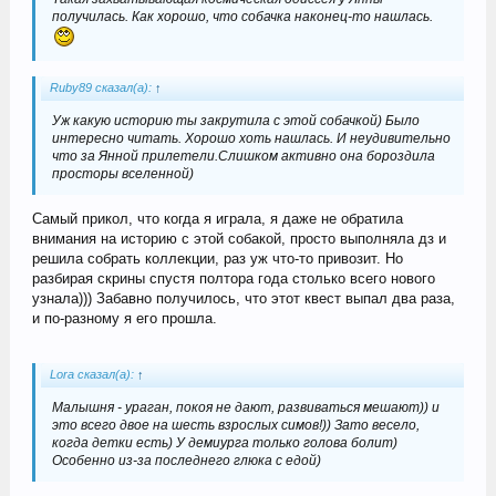
получилась. Как хорошо, что собачка наконец-то нашлась.
Ruby89 сказал(а):
↑
Уж какую историю ты закрутила с этой собачкой) Было
интересно читать. Хорошо хоть нашлась. И неудивительно
что за Янной прилетели.Слишком активно она бороздила
просторы вселенной)
Самый прикол, что когда я играла, я даже не обратила
внимания на историю с этой собакой, просто выполняла дз и
решила собрать коллекции, раз уж что-то привозит. Но
разбирая скрины спустя полтора года столько всего нового
узнала))) Забавно получилось, что этот квест выпал два раза,
и по-разному я его прошла.
Lora сказал(а):
↑
Малышня - ураган, покоя не дают, развиваться мешают)) и
это всего двое на шесть взрослых симов!)) Зато весело,
когда детки есть) У демиурга только голова болит)
Особенно из-за последнего глюка с едой)