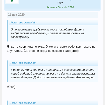
Гуру
Активист SimsMix 2020
11 дек 2020
Pippin_spb сказал(а):
↑
Это кормление грудью оказалось последним: Дарина
выбралась из колыбельки, и стала претендовать на
взрослую еду.
Я где-то свернула не туда. У меня с моим ребенком такого не
случилось. Зато он никонда не бывает голоден))))
Pippin_spb сказал(а):
↑
к ребенку Мина все-таки подошла, и в итоге времени спать
перед работой уже практически не было, а она не выспалась
и не отдохнула. Добро пожаловать в клуб молодых матерей
Жиза)
Pippin_spb сказал(а):
↑