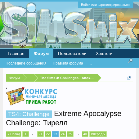
Войти или зарегистрироваться
Главная
Форум
Пользователи
Хэштеги
Последние сообщения
Правила форума
...
Форум
...
The Sims 4: Challenges - Апокалипсис
Extreme Apocalypse
TS4: Challenge
Challenge: Тирелл
< Назад
1
←
21
22
23
24
25
→
40
Вперёд >