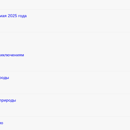
мая 2025 года
приключениям
ироды
 природы
ло