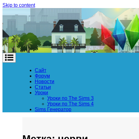
Skip to content
Сайт
Форум
Новости
Статьи
Уроки
Уроки по The Sims 3
Уроки по The Sims 4
Sims Генератор
Метка: черви