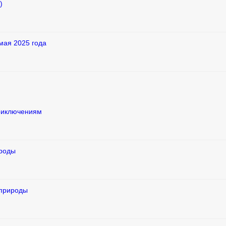
)
мая 2025 года
приключениям
ироды
 природы