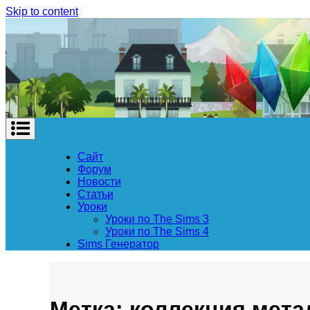
Skip to content
Сайт
Форум
Новости
Статьи
Уроки
Уроки по The Sims 3
Уроки по The Sims 4
Sims Генератор
Метка: коллекция мет