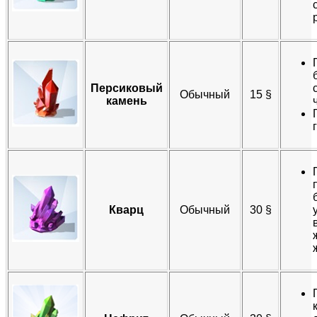
Персиковый
Обычный​
15 §​
камень
Кварц
Обычный​
30 §​