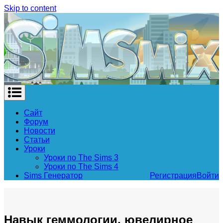
Skip to content
Сайт
Форум
Новости
Статьи
Уроки
Уроки по The Sims 3
Уроки по The Sims 4
Sims Генератор
Регистрация
Войти
Навык геммологии, ювелирное