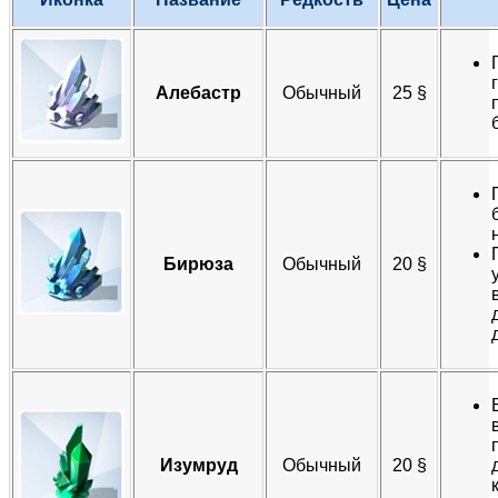
Алебастр
Обычный​
25 §​
Бирюза
Обычный​
20 §​
Изумруд
Обычный​
20 §​