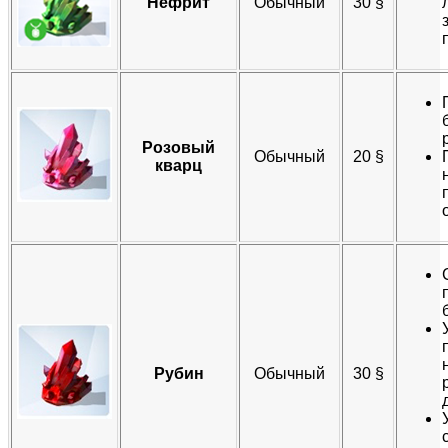
Нефрит
Обычный
30 §​
Розовый
Обычный​
20 §​
кварц
Рубин
Обычный​
30 §​