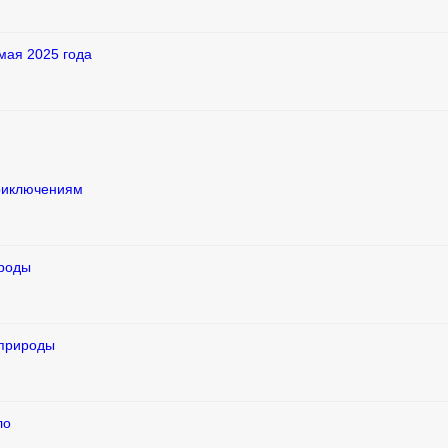
мая 2025 года
приключениям
ироды
 природы
ло