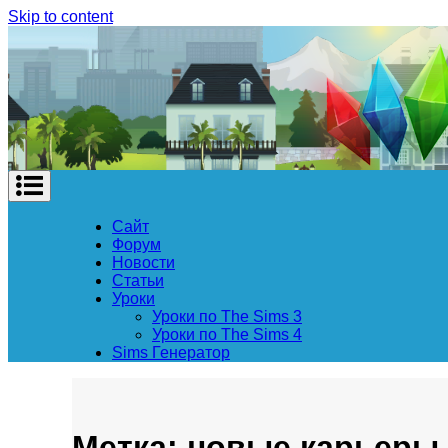
Skip to content
Сайт
Форум
Новости
Статьи
Уроки
Уроки по The Sims 3
Уроки по The Sims 4
Sims Генератор
Метка: новые карьеры