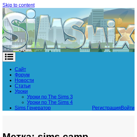
Skip to content
Сайт
Форум
Новости
Статьи
Уроки
Уроки по The Sims 3
Уроки по The Sims 4
Sims Генератор
Регистрация
Войти
Метка: sims camp