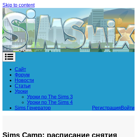
Skip to content
Сайт
Форум
Новости
Статьи
Уроки
Уроки по The Sims 3
Уроки по The Sims 4
Sims Генератор
Регистрация
Войти
Sims Camp: расписание снятия