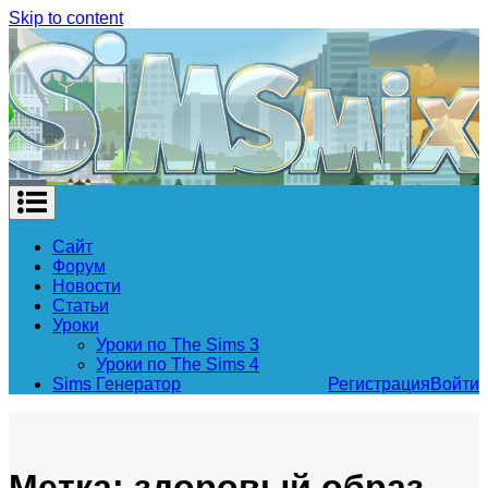
Skip to content
Сайт
Форум
Новости
Статьи
Уроки
Уроки по The Sims 3
Уроки по The Sims 4
Sims Генератор
Регистрация
Войти
Метка: здоровый образ