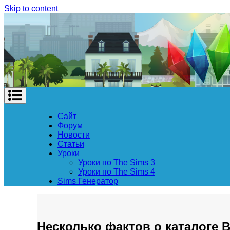
Skip to content
Сайт
Форум
Новости
Статьи
Уроки
Уроки по The Sims 3
Уроки по The Sims 4
Sims Генератор
Несколько фактов о каталоге 