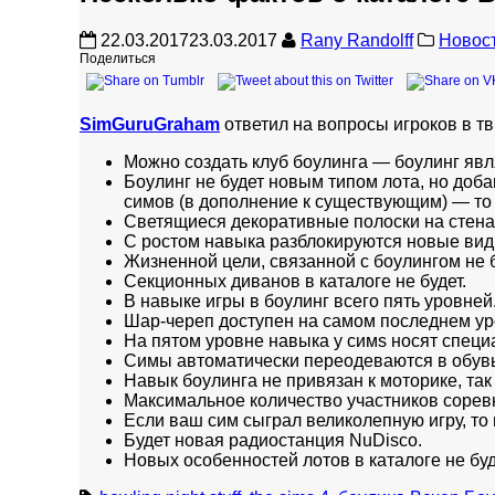
22.03.2017
23.03.2017
Rany Randolff
Новос
Поделиться
SimGuruGraham
ответил на вопросы игроков в тв
Можно создать клуб боулинга — боулинг явл
Боулинг не будет новым типом лота, но доб
симов (в дополнение к существующим) — то е
Светящиеся декоративные полоски на стена
С ростом навыка разблокируются новые виды
Жизненной цели, связанной с боулингом не б
Секционных диванов в каталоге не будет.
В навыке игры в боулинг всего пять уровней
Шар-череп доступен на самом последнем ур
На пятом уровне навыка у симs носят специа
Симы автоматически переодеваются в обувь 
Навык боулинга не привязан к моторике, та
Максимальное количество участников сорев
Если ваш сим сыграл великолепную игру, то
Будет новая радиостанция NuDisco.
Новых особенностей лотов в каталоге не буде