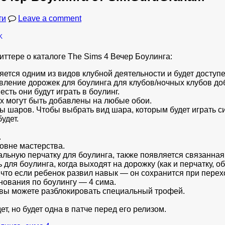
ти
Leave a comment
иттере о каталоге The Sims 4 Вечер Боулинга:
яется одним из видов клубной деятельности и будет доступ
авление дорожек для боулинга для клубов/ночных клубов до
сть они будут играть в боулинг.
х могут быть добавлены на любые обои.
 шаров. Чтобы выбрать вид шара, которым будет играть сим
удет.
.
овне мастерства.
льную перчатку для боулинга, также появляется связанная 
для боулинга, когда выходят на дорожку (как и перчатку, 
к что если ребенок развил навык — он сохранится при пере
нования по боулингу — 4 сима.
 вы можете разблокировать специальный трофей.
т, но будет одна в патче перед его релизом.