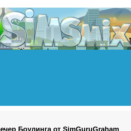
Вечер Боулинга от SimGuruGraham