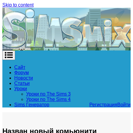
Skip to content
Сайт
Форум
Новости
Статьи
Уроки
Уроки по The Sims 3
Уроки по The Sims 4
Sims Генератор
Регистрация
Войти
Назван новый комьюнити