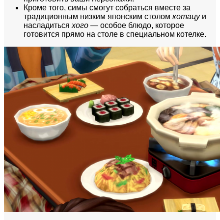
Кроме того, симы смогут собраться вместе за
традиционным низким японским столом
котацу
и
насладиться
хого —
особое блюдо, которое
готовится прямо на столе в специальном котелке.