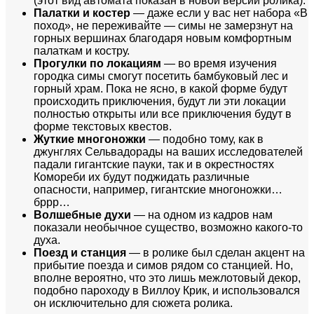
(этот вид автомата показан в новой версии ролика).
Палатки и костер
— даже если у вас нет набора «В
поход», не переживайте — симы не замерзнут на
горных вершинах благодаря новым комфортным
палаткам и костру.
Прогулки по локациям
— во время изучения
городка симы смогут посетить бамбуковый лес и
горный храм. Пока не ясно, в какой форме будут
происходить приключения, будут ли эти локации
полностью открыты или все приключения будут в
форме текстовых квестов.
Жуткие многоножки
— подобно тому, как в
джунглях Сельвадорады на ваших исследователей
падали гигантские пауки, так и в окрестностях
Комореби их будут поджидать различные
опасности, например, гигантские многоножки…
бррр…
Волшебные духи
— на одном из кадров нам
показали необычное существо, возможно какого-то
духа.
Поезд и станция
— в ролике был сделан акцент на
прибытие поезда и симов рядом со станцией. Но,
вполне вероятно, что это лишь межлотовый декор,
подобно пароходу в Виллоу Крик, и использовался
он исключительно для сюжета ролика.