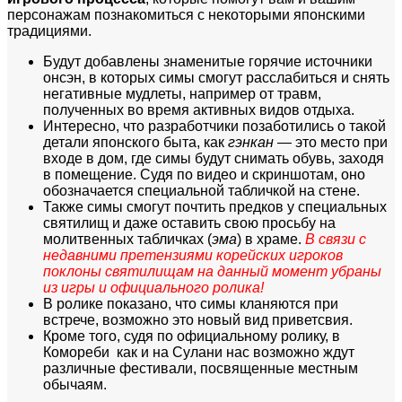
персонажам познакомиться с некоторыми японскими
традициями.
Будут добавлены знаменитые горячие источники
онсэн, в которых симы смогут расслабиться и снять
негативные мудлеты, например от травм,
полученных во время активных видов отдыха.
Интересно, что разработчики позаботились о такой
детали японского быта, как
гэнкан
— это место при
входе в дом, где симы будут снимать обувь, заходя
в помещение. Судя по видео и скриншотам, оно
обозначается специальной табличкой на стене.
Также симы смогут почтить предков у специальных
святилищ и даже оставить свою просьбу на
молитвенных табличках (
эма
) в храме.
В связи с
недавними претензиями корейских игроков
поклоны святилищам на данный момент убраны
из игры и официального ролика!
В ролике показано, что симы кланяются при
встрече, возможно это новый вид приветсвия.
Кроме того, судя по официальному ролику, в
Комореби как и на Сулани нас возможно ждут
различные фестивали, посвященные местным
обычаям.