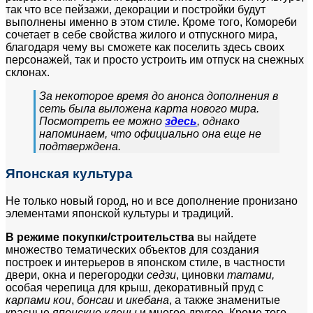
так что все пейзажи, декорации и постройки будут
выполнены именно в этом стиле. Кроме того, Комореби
сочетает в себе свойства жилого и отпускного мира,
благодаря чему вы сможете как поселить здесь своих
персонажей, так и просто устроить им отпуск на снежных
склонах.
За некоторое время до анонса дополнения в
сеть была выложена карта нового мира.
Посмотреть ее можно
здесь
, однако
напоминаем, что официально она еще не
подтверждена.
Японская культура
Не только новый город, но и все дополнение пронизано
элементами японской культуры и традиций.
В режиме покупки/строительства
вы найдете
множество тематических объектов для создания
построек и интерьеров в японском стиле, в частности
двери, окна и перегородки
седзи
, циновки
татами,
особая черепица для крыш, декоративный пруд с
карпами кои
,
бонсаи
и
икебана
, а также знаменитые
красные
японские клены
и многое другое. Кроме того