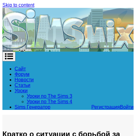
Skip to content
Сайт
Форум
Новости
Статьи
Уроки
Уроки по The Sims 3
Уроки по The Sims 4
Sims Генератор
Регистрация
Войти
Кратко о ситуации с борьбой за