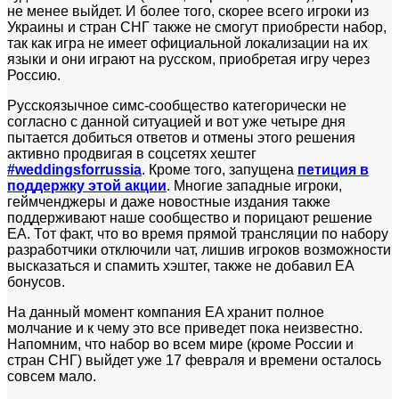
не менее выйдет. И более того, скорее всего игроки из
Украины и стран СНГ также не смогут приобрести набор,
так как игра не имеет официальной локализации на их
языки и они играют на русском, приобретая игру через
Россию.
Русскоязычное симс-сообщество категорически не
согласно с данной ситуацией и вот уже четыре дня
пытается добиться ответов и отмены этого решения
активно продвигая в соцсетях хештег
#
weddingsforrussia
. Кроме того, запущена
петиция в
поддержку этой акции
. Многие западные игроки,
геймченджеры и даже новостные издания также
поддерживают наше сообщество и порицают решение
EA. Тот факт, что во время прямой трансляции по набору
разработчики отключили чат, лишив игроков возможности
высказаться и спамить хэштег, также не добавил ЕА
бонусов.
На данный момент компания EA хранит полное
молчание и к чему это все приведет пока неизвестно.
Напомним, что набор во всем мире (кроме России и
стран СНГ) выйдет уже 17 февраля и времени осталось
совсем мало.