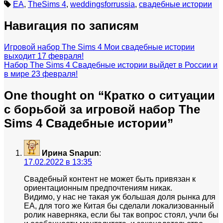
EA
,
TheSims 4
,
weddingsforrussia
,
свадебные истории
Навигация по записям
Игровой набор The Sims 4 Мои свадебные истории
выходит 17 февраля!
Набор The Sims 4 Свадебные истории выйдет в России и
в мире 23 февраля!
One thought on “
Кратко о ситуации
с борьбой за игровой набор The
Sims 4 Свадебные истории
”
Ирина Snapun
:
17.02.2022 в 13:35
Свадебный контент не может быть привязан к
ориентационным предпочтениям никак.
Видимо, у нас не такая уж большая доля рынка для
ЕА, для того же Китая бы сделали локализованный
ролик наверняка, если бы так вопрос стоял, учли бы