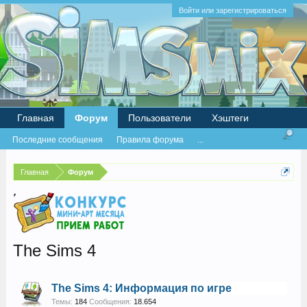
Войти или зарегистрироваться
Главная
Форум
Пользователи
Хэштеги
Последние сообщения
Правила форума
...
Главная
Форум
The Sims 4
The Sims 4: Информация по игре
Темы:
184
Сообщения:
18.654