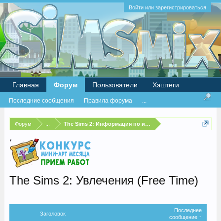
Войти или зарегистрироваться
Главная
Форум
Пользователи
Хэштеги
Последние сообщения
Правила форума
...
Форум
...
The Sims 2: Информация по игре
The Sims 2: Увлечения (Free Time)
Последнее
Заголовок
сообщение ↑