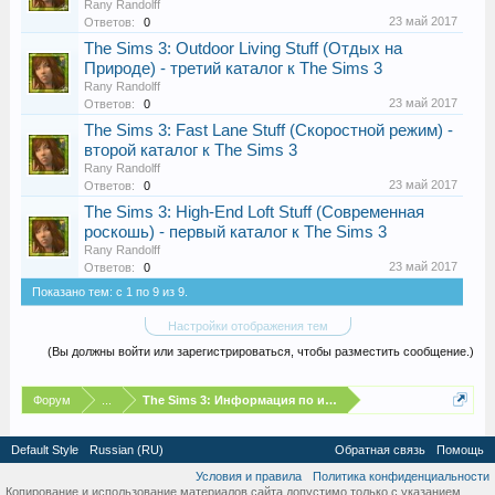
Rany Randolff
23 май 2017
Ответов:
0
The Sims 3: Outdoor Living Stuff (Отдых на
Природе) - третий каталог к The Sims 3
Rany Randolff
23 май 2017
Ответов:
0
The Sims 3: Fast Lane Stuff (Скоростной режим) -
второй каталог к The Sims 3
Rany Randolff
23 май 2017
Ответов:
0
The Sims 3: High-End Loft Stuff (Современная
роскошь) - первый каталог к The Sims 3
Rany Randolff
23 май 2017
Ответов:
0
Показано тем: с 1 по 9 из 9.
Настройки отображения тем
(Вы должны войти или зарегистрироваться, чтобы разместить сообщение.)
Форум
...
The Sims 3: Информация по игре
Default Style
Russian (RU)
Обратная связь
Помощь
Условия и правила
Политика конфиденциальности
Копирование и использование материалов сайта допустимо только с указанием