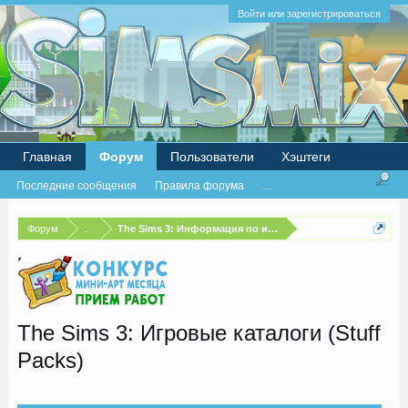
Войти или зарегистрироваться
Главная
Форум
Пользователи
Хэштеги
Последние сообщения
Правила форума
...
Форум
...
The Sims 3: Информация по игре
The Sims 3: Игровые каталоги (Stuff
Packs)