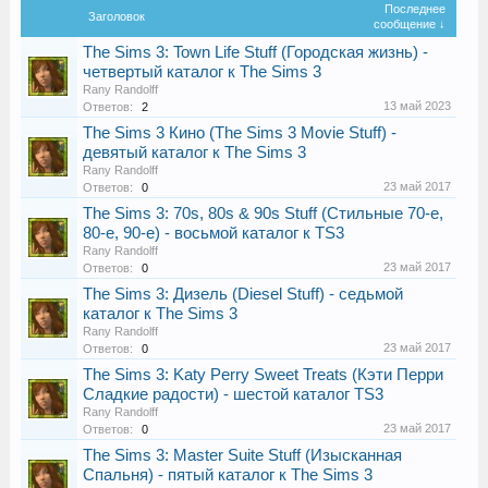
Последнее
Заголовок
сообщение ↓
The Sims 3: Town Life Stuff (Городская жизнь) -
четвертый каталог к The Sims 3
Rany Randolff
13 май 2023
Ответов:
2
The Sims 3 Кино (The Sims 3 Movie Stuff) -
девятый каталог к The Sims 3
Rany Randolff
23 май 2017
Ответов:
0
The Sims 3: 70s, 80s & 90s Stuff (Стильные 70-е,
80-е, 90-е) - восьмой каталог к TS3
Rany Randolff
23 май 2017
Ответов:
0
The Sims 3: Дизель (Diesel Stuff) - седьмой
каталог к The Sims 3
Rany Randolff
23 май 2017
Ответов:
0
The Sims 3: Katy Perry Sweet Treats (Кэти Перри
Сладкие радости) - шестой каталог TS3
Rany Randolff
23 май 2017
Ответов:
0
The Sims 3: Master Suite Stuff (Изысканная
Cпальня) - пятый каталог к The Sims 3