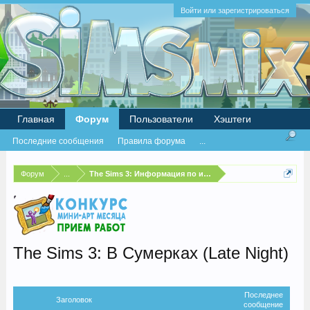
Войти или зарегистрироваться
Главная
Форум
Пользователи
Хэштеги
Последние сообщения
Правила форума
...
Форум
...
The Sims 3: Информация по игре
The Sims 3: В Сумерках (Late Night)
Последнее
Заголовок
сообщение