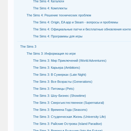
The Sims 4: Каталоги
The Sims 4: Комплекты
The Sims 4: Решение технических проблем
The Sims 4: Origin, EA app и Steam - вопросы и проблемы
The Sims 4: Официальные патчи и бесплатные обновления конте
The Sims 4: Программы для игры
The Sims 3
The Sims 3: Информация по игре
The Sims 3: Мир Приключений (World Adventures)
The Sims 3: Карьера (Ambitions)
The Sims 3: В Сумерках (Late Night)
The Sims 3: Все Возрасты (Generations)
The Sims 3: Питомцы (Pets)
The Sims 3: Шоу-Бизнес (Showtime)
The Sims 3: Сверхъестественное (Supernatural)
The Sims 3: Времена Года (Seasons)
The Sims 3: Студенческая Жизнь (University Life)
The Sims 3: Райские Острова (Island Paradise)
The Sims 3: Вперед в Будущее (Into the Future)