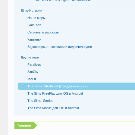
The Sims 4: Challenges - Апокалипсис
Sims-Истории
Наши миры
Sims-арт
Сериалы и рассказы
Картинки
Видеоформат, летсплеи и видеочеленджи
Другие игры
Paralives
SimCity
InZOI
The Sims: Medieval (Средневековье)
The Sims FreePlay для iOS и Android
The Sims: Stories
The Sims Mobile для iOS и Android
Главная