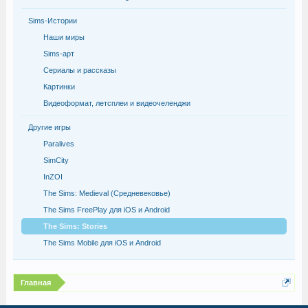
Sims-Истории
Наши миры
Sims-арт
Сериалы и рассказы
Картинки
Видеоформат, летсплеи и видеочеленджи
Другие игры
Paralives
SimCity
InZOI
The Sims: Medieval (Средневековье)
The Sims FreePlay для iOS и Android
The Sims: Stories
The Sims Mobile для iOS и Android
Главная