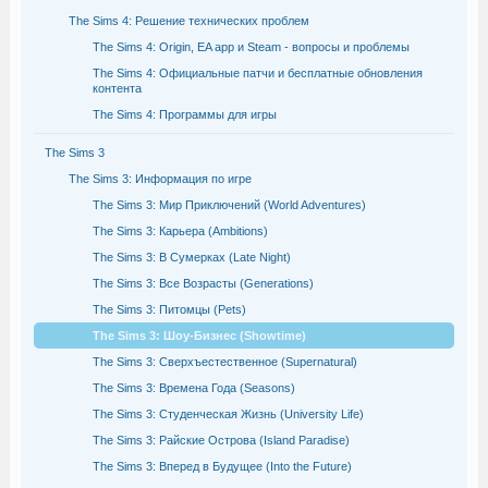
The Sims 4: Решение технических проблем
The Sims 4: Origin, EA app и Steam - вопросы и проблемы
The Sims 4: Официальные патчи и бесплатные обновления
контента
The Sims 4: Программы для игры
The Sims 3
The Sims 3: Информация по игре
The Sims 3: Мир Приключений (World Adventures)
The Sims 3: Карьера (Ambitions)
The Sims 3: В Сумерках (Late Night)
The Sims 3: Все Возрасты (Generations)
The Sims 3: Питомцы (Pets)
The Sims 3: Шоу-Бизнес (Showtime)
The Sims 3: Сверхъестественное (Supernatural)
The Sims 3: Времена Года (Seasons)
The Sims 3: Студенческая Жизнь (University Life)
The Sims 3: Райские Острова (Island Paradise)
The Sims 3: Вперед в Будущее (Into the Future)