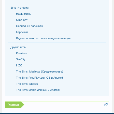
Sims-Истории
Наши миры
Sims-арт
Сериалы и рассказы
Картинки
Видеоформат, летсплеи и видеочеленджи
Другие игры
Paralives
SimCity
InZOI
The Sims: Medieval (Средневековье)
The Sims FreePlay для iOS и Android
The Sims: Stories
The Sims Mobile для iOS и Android
Главная