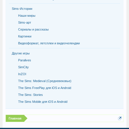
Sims-Истории
Наши миры
Sims-арт
Сериалы и рассказы
Картинки
Видеоформат, летсплеи и видеочеленджи
Другие игры
Paralives
SimCity
InZOI
The Sims: Medieval (Средневековье)
The Sims FreePlay для iOS и Android
The Sims: Stories
The Sims Mobile для iOS и Android
Главная